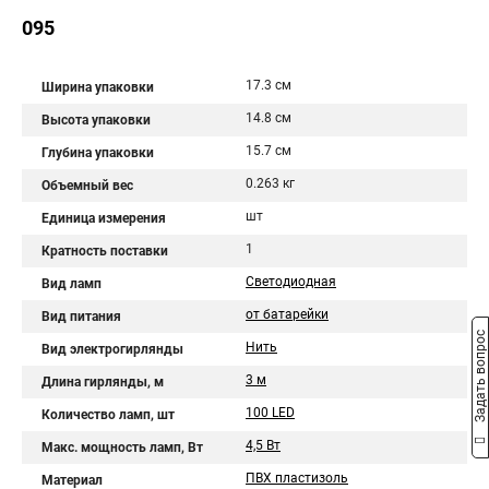
095
17.3 см
Ширина упаковки
14.8 см
Высота упаковки
15.7 см
Глубина упаковки
0.263 кг
Объемный вес
шт
Единица измерения
1
Кратность поставки
Светодиодная
Вид ламп
от батарейки
Вид питания
Задать вопрос
Нить
Вид электрогирлянды
3 м
Длина гирлянды, м
100 LED
Количество ламп, шт
4,5 Вт
Макс. мощность ламп, Вт
ПВХ пластизоль
Материал