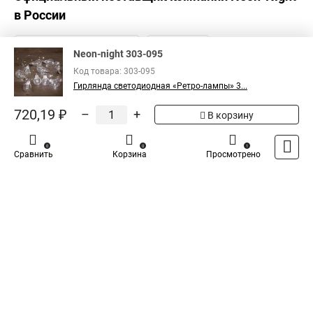
в России
Neon-night 303-095
Код товара: 303-095
Гирлянда светодиодная «Ретро-лампы» 3...
720,19 ₽
–
+
В корзину
0
0
1
Сравнить
Корзина
Просмотрено
Каталог
Оплата
Доставка
Контакты
Войти