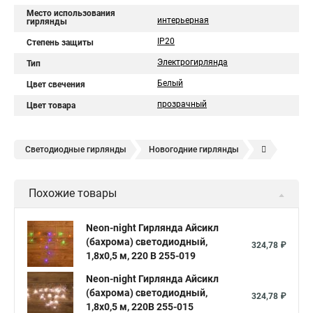
Место использования
интерьерная
гирлянды
IP20
Степень защиты
Электрогирлянда
Тип
Белый
Цвет свечения
прозрачный
Цвет товара
Светодиодные гирлянды
Новогодние гирлянды
Елочные гирлянды
Уличные гирлянды
Похожие товары
Электрическая гирлянда
Neon-night Гирлянда Айсикл
(бахрома) светодиодный,
324,78 ₽
1,8х0,5 м, 220 В 255-019
Neon-night Гирлянда Айсикл
(бахрома) светодиодный,
324,78 ₽
1,8х0,5 м, 220В 255-015