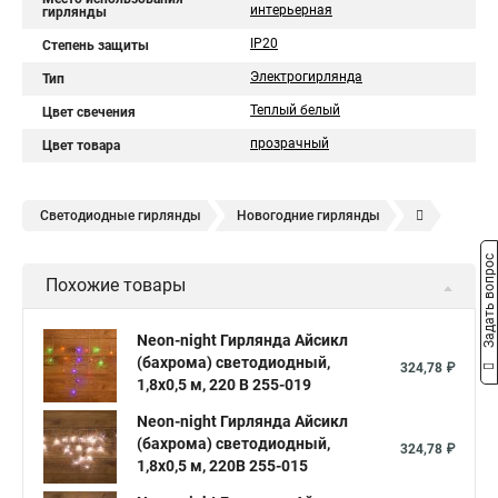
интерьерная
гирлянды
IP20
Степень защиты
Электрогирлянда
Тип
Теплый белый
Цвет свечения
прозрачный
Цвет товара
Светодиодные гирлянды
Новогодние гирлянды
Елочные гирлянды
Уличные гирлянды
Задать вопрос
Похожие товары
Электрическая гирлянда
Neon-night Гирлянда Айсикл
(бахрома) светодиодный,
324,78 ₽
1,8х0,5 м, 220 В 255-019
Neon-night Гирлянда Айсикл
(бахрома) светодиодный,
324,78 ₽
1,8х0,5 м, 220В 255-015