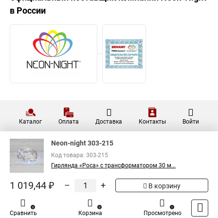
в России
Каталог
Оплата
Доставка
Контакты
Войти
Neon-night 303-215
Код товара: 303-215
Гирлянда «Роса» с трансформатором 30 м...
1 019,44 ₽
–
+
В корзину
0
0
1
Сравнить
Корзина
Просмотрено