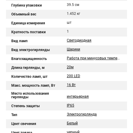
39.5 см
Глубина упаковки
1.452 кг
Объемный вес
шт
Единица измерения
1
Кратность поставки
Светодиодная
Вид ламп
Шарики
Вид электрогирлянды
Работа при минусовых температурах
Влагозащищенность
20м
Длина гирлянды, м
200 LED
Количество ламп, шт
16 Вт
Макс. мощность ламп, Вт
Место использования
интерьерная
гирлянды
IP65
Степень защиты
Электрогирлянда
Тип
Белый
Цвет свечения
черный
Цвет товара