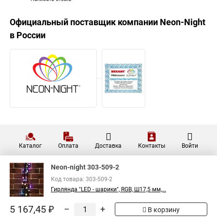
Официальный поставщик компании
Neon-Night
в России
Каталог
Оплата
Доставка
Контакты
Войти
Neon-night 303-509-2
Код товара: 303-509-2
Гирлянда "LED - шарики", RGB, Ш17,5 мм,...
5 167,45 ₽
–
+
В корзину