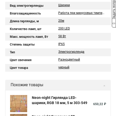
Задать вопрос
Шарики
Вид электрогирлянды
Работа при минусовых температурах
Влагозащищенность
20м
Длина гирлянды, м
200 LED
Количество ламп, шт
58 Вт
Макс. мощность ламп, Вт
IP65
Степень защиты
Электрогирлянда
Тип
Разноцветный
Цвет свечения
черный
Цвет товара
Похожие товары
Neon-night Гирлянда LED-
шарики, RGB 18 мм, 5 м 303-549
650,22 ₽