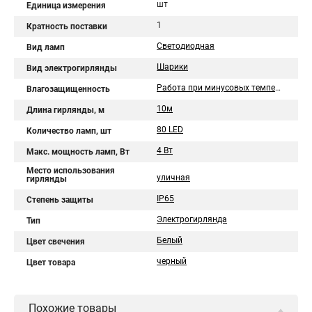
шт
Единица измерения
1
Кратность поставки
Светодиодная
Вид ламп
Шарики
Вид электрогирлянды
Работа при минусовых температурах
Влагозащищенность
10м
Длина гирлянды, м
80 LED
Количество ламп, шт
4 Вт
Макс. мощность ламп, Вт
Место использования
уличная
гирлянды
IP65
Степень защиты
Электрогирлянда
Тип
Белый
Цвет свечения
черный
Цвет товара
Похожие товары