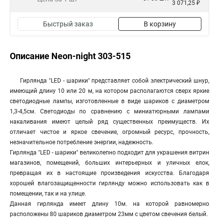
3 071,25 ₽
Быстрый заказ
В корзину
Описание Neon-night 303-515
Гирлянда "LED - шарики" представляет собой электрический шнур,
имеющий длину 10 или 20 м, на котором располагаются сверх яркие
светодиодные лампы, изготовленные в виде шариков с диаметром
1,3-4,5см. Светодиоды по сравнению с миниатюрными лампами
накаливания имеют целый ряд существенных преимуществ. Их
отличает чистое и яркое свечение, огромный ресурс, прочность,
незначительное потребление энергии, надежность.
Гирлянда "LED - шарики" великолепно подходит для украшения витрин
магазинов, помещений, больших интерьерных и уличных елок,
превращая их в настоящие произведения искусства. Благодаря
хорошей влагозащищенности гирлянду можно использовать как в
помещении, так и на улице.
Данная гирлянда имеет длину 10м. на которой равномерно
расположены 80 шариков диаметром 23мм с цветом свечения белый.