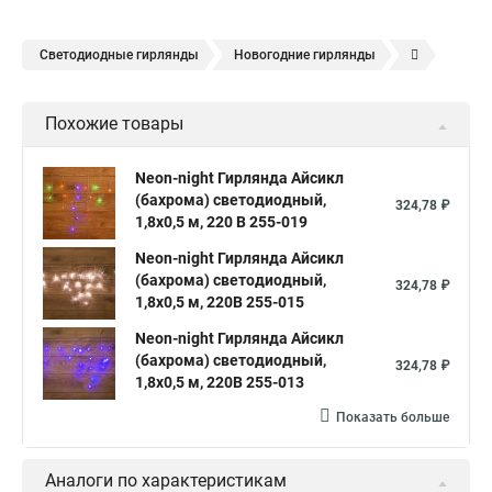
Светодиодные гирлянды
Новогодние гирлянды
Елочные гирлянды
Уличные гирлянды
Похожие товары
Электрическая гирлянда
Neon-night Гирлянда Айсикл
(бахрома) светодиодный,
324,78 ₽
1,8х0,5 м, 220 В 255-019
Neon-night Гирлянда Айсикл
(бахрома) светодиодный,
324,78 ₽
1,8х0,5 м, 220В 255-015
Neon-night Гирлянда Айсикл
(бахрома) светодиодный,
324,78 ₽
1,8х0,5 м, 220В 255-013
Показать больше
Аналоги по характеристикам