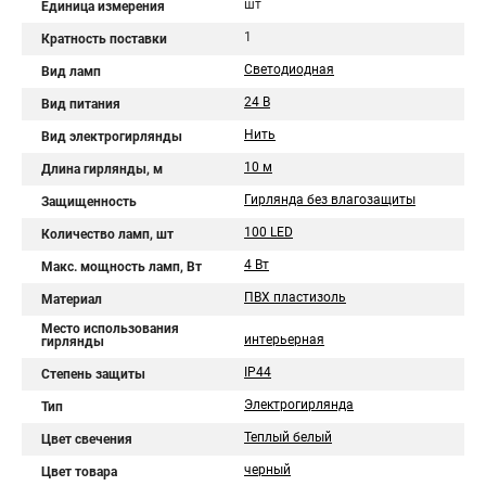
шт
Единица измерения
1
Кратность поставки
Светодиодная
Вид ламп
24 В
Вид питания
Нить
Вид электрогирлянды
10 м
Длина гирлянды, м
Гирлянда без влагозащиты
Защищенность
100 LED
Количество ламп, шт
4 Вт
Макс. мощность ламп, Вт
ПВХ пластизоль
Материал
Место использования
интерьерная
гирлянды
IP44
Степень защиты
Электрогирлянда
Тип
Теплый белый
Цвет свечения
черный
Цвет товара