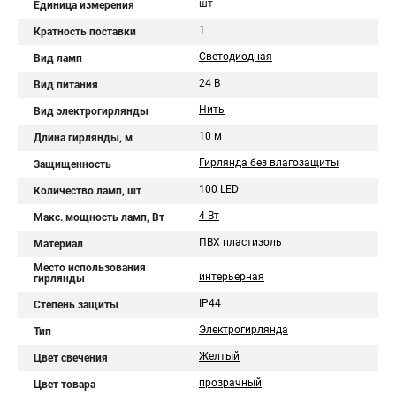
шт
Единица измерения
1
Кратность поставки
Светодиодная
Вид ламп
24 В
Вид питания
Нить
Вид электрогирлянды
10 м
Длина гирлянды, м
Гирлянда без влагозащиты
Защищенность
100 LED
Количество ламп, шт
4 Вт
Макс. мощность ламп, Вт
ПВХ пластизоль
Материал
Место использования
интерьерная
гирлянды
IP44
Степень защиты
Электрогирлянда
Тип
Желтый
Цвет свечения
прозрачный
Цвет товара