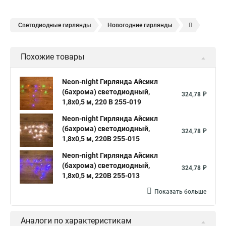
Светодиодные гирлянды
Новогодние гирлянды
Елочные гирлянды
Уличные гирлянды
Похожие товары
Электрическая гирлянда
Neon-night Гирлянда Айсикл
(бахрома) светодиодный,
324,78 ₽
1,8х0,5 м, 220 В 255-019
Neon-night Гирлянда Айсикл
(бахрома) светодиодный,
324,78 ₽
1,8х0,5 м, 220В 255-015
Neon-night Гирлянда Айсикл
(бахрома) светодиодный,
324,78 ₽
1,8х0,5 м, 220В 255-013
Показать больше
Аналоги по характеристикам