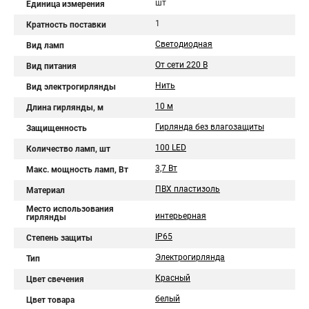
шт
Единица измерения
1
Кратность поставки
Светодиодная
Вид ламп
От сети 220 В
Вид питания
Нить
Вид электрогирлянды
10 м
Длина гирлянды, м
Гирлянда без влагозащиты
Защищенность
100 LED
Количество ламп, шт
3,7 Вт
Макс. мощность ламп, Вт
ПВХ пластизоль
Материал
Место использования
интерьерная
гирлянды
IP65
Степень защиты
Электрогирлянда
Тип
Красный
Цвет свечения
белый
Цвет товара