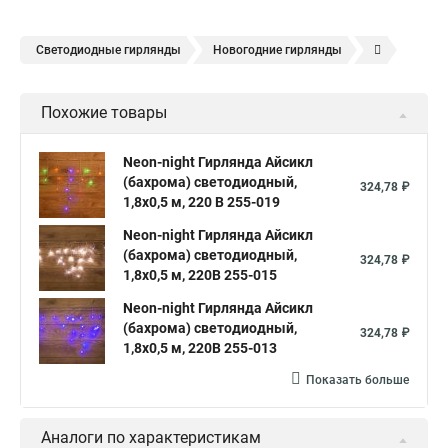
Светодиодные гирлянды
Новогодние гирлянды
Елочные гирлянды
Уличные гирлянды
Похожие товары
Электрическая гирлянда
Neon-night Гирлянда Айсикл
(бахрома) светодиодный,
324,78 ₽
1,8х0,5 м, 220 В 255-019
Neon-night Гирлянда Айсикл
(бахрома) светодиодный,
324,78 ₽
1,8х0,5 м, 220В 255-015
Neon-night Гирлянда Айсикл
(бахрома) светодиодный,
324,78 ₽
1,8х0,5 м, 220В 255-013
Показать больше
Аналоги по характеристикам