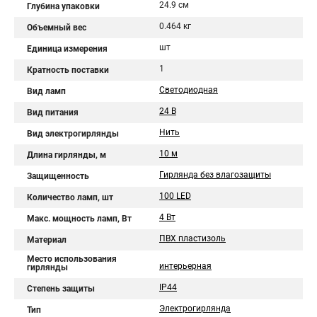
24.9 см
Глубина упаковки
0.464 кг
Объемный вес
шт
Единица измерения
1
Кратность поставки
Светодиодная
Вид ламп
24 В
Вид питания
Нить
Вид электрогирлянды
10 м
Длина гирлянды, м
Гирлянда без влагозащиты
Защищенность
100 LED
Количество ламп, шт
4 Вт
Макс. мощность ламп, Вт
ПВХ пластизоль
Материал
Место использования
интерьерная
гирлянды
IP44
Степень защиты
Электрогирлянда
Тип