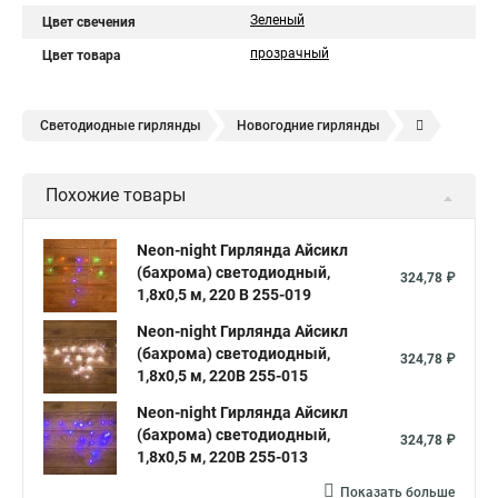
Зеленый
Цвет свечения
прозрачный
Цвет товара
Светодиодные гирлянды
Новогодние гирлянды
Елочные гирлянды
Уличные гирлянды
Похожие товары
Электрическая гирлянда
Neon-night Гирлянда Айсикл
(бахрома) светодиодный,
324,78 ₽
1,8х0,5 м, 220 В 255-019
Neon-night Гирлянда Айсикл
(бахрома) светодиодный,
324,78 ₽
1,8х0,5 м, 220В 255-015
Neon-night Гирлянда Айсикл
(бахрома) светодиодный,
324,78 ₽
1,8х0,5 м, 220В 255-013
Показать больше