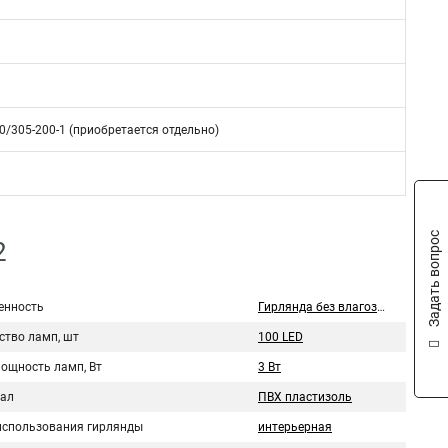
/305-200-1 (приобретается отдельно)
Задать вопрос
2
нность
Гирлянда без влагозащиты
ство ламп, шт
100 LED
мощность ламп, Вт
3 Вт
ал
ПВХ пластизоль
использования гирлянды
интерьерная