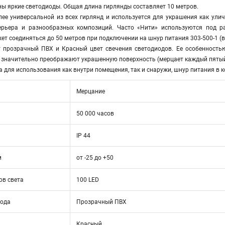
ы яркие светодиоды. Общая длина гирлянды составляет 10 метров.
ее универсальной из всех гирлянд и используется для украшения как улич
терьера и разнообразных композиций. Часто «Нити» используются под р
жет соединяться до 50 метров при подключении на шнур питания 303-500-1 (в
 прозрачный ПВХ и Красный цвет свечения светодиодов. Ее особенность
 значительно преображают украшенную поверхность (мерцает каждый пятый
 для использования как внутри помещения, так и снаружи, шнур питания в к
Мерцание
50 000 часов
IP 44
м
от -25 до +50
ов света
100 LED
вода
Прозрачный ПВХ
Красный