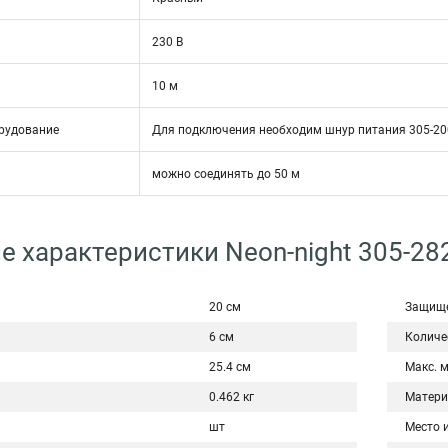
230 В
10 м
рудование
Для подключения необходим шнур питания 305-200
можно соединять до 50 м
е характеристики Neon-night 305-28
20 см
Защище
6 см
Количе
25.4 см
Макс. 
0.462 кг
Матери
шт
Место 