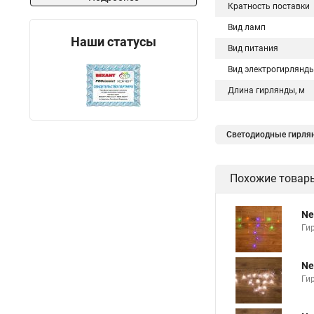
Кратность поставки
Вид ламп
Наши статусы
Вид питания
Вид электрогирлянд
Длина гирлянды, м
Светодиодные гирля
Похожие товар
Ne
Ги
Ne
Ги