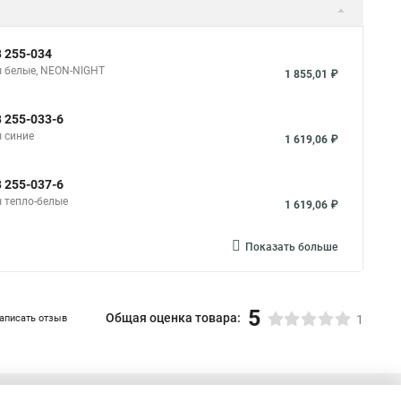
В 255-034
ды белые, NEON-NIGHT
1 855,01 ₽
В 255-033-6
ы синие
1 619,06 ₽
В 255-037-6
ы тепло-белые
1 619,06 ₽
Показать больше
5
Общая оценка товара:
аписать отзыв
1