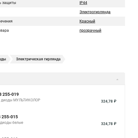
ь защиты
IP44
Электрогирлянда
вечения
Красный
овара
прозрачный
нды
Электрическая гирлянда
В 255-019
0 В, диоды МУЛЬТИКОЛОР
324,78 ₽
В 255-015
, диоды белые
324,78 ₽