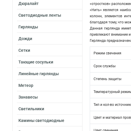
Дюралайт
«отростков» расположен
«Нить» является наибол
Светодиодные ленты
колонн, элементов ин
благодаря тому, что мо
Гирлянды
Данная гирлянда имеет
привлекают внимание и
Дожди
Гирлянда предназначена
Сетки
Режим свечения
Тающие сосульки
Срок службы
Линейные гирлянды
Степень защиты
Метеор
Температурный режи
Занавесы
Тип и кол-во источник
Светильники
Цвет и материал про
Камины светодиодные
Цвет свечения