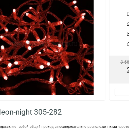
3 5
eon-night 305-282
едставляет собой общий провод с последовательно расположенными короте