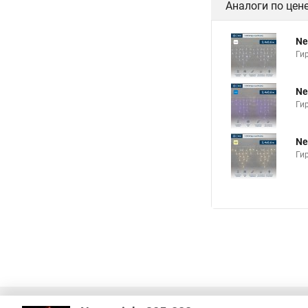
Аналоги по цен
Ne
Ги
Ne
Гир
Ne
Ги