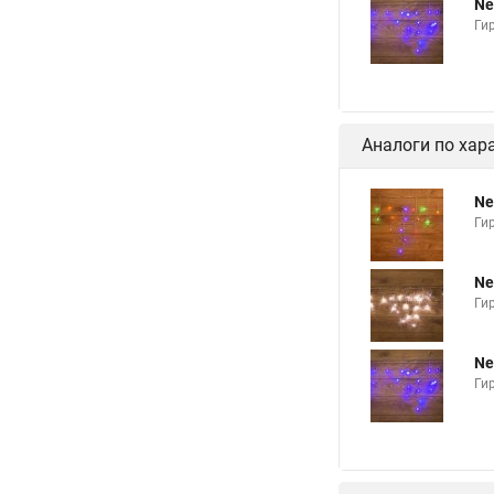
Ne
Ги
Аналоги по хар
Ne
Ги
Ne
Ги
Ne
Ги