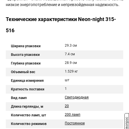
низкое энергопотребление и непревзойденная надежность.
Технические характеристики Neon-night 315-
516
29.3 см
Ширина упаковки
7.4 см
Высота упаковки
28.9 см
Глубина упаковки
1.529 кг
Объемный вес
шт
Единица измерения
1
Кратность поставки
Светодиодная
Вид ламп
20
Длина гирлянды, м
200 ламп
Количество ламп, шт
Постоянное
Количество режимов