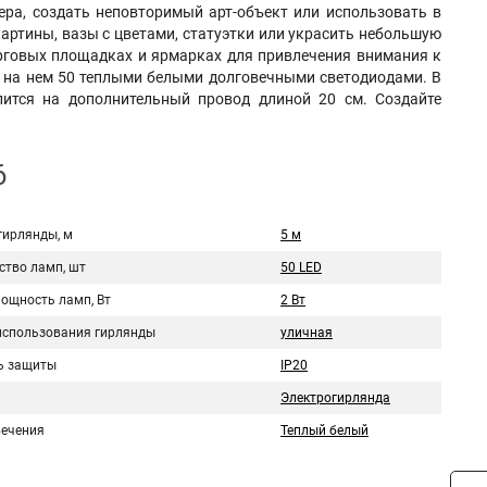
ера, создать неповторимый арт-объект или использовать в
артины, вазы с цветами, статуэтки или украсить небольшую
торговых площадках и ярмарках для привлечения внимания к
и на нем 50 теплыми белыми долговечными светодиодами. В
пится на дополнительный провод длиной 20 см. Создайте
6
гирлянды, м
5 м
ство ламп, шт
50 LED
мощность ламп, Вт
2 Вт
использования гирлянды
уличная
ь защиты
IP20
Электрогирлянда
вечения
Теплый белый