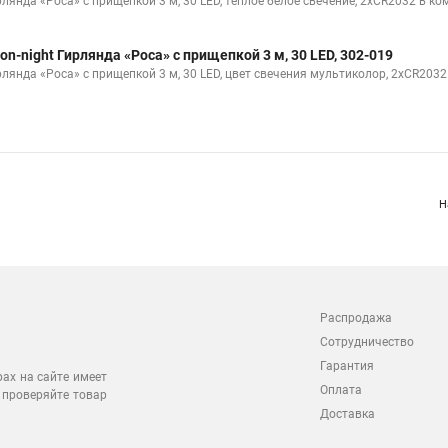
рлянда «Роса» с прищепкой 3 м, 30 LED, теплое белое свечение, 2хCR2032 в к
on-night Гирлянда «Роса» с прищепкой 3 м, 30 LED, 302-019
рлянда «Роса» с прищепкой 3 м, 30 LED, цвет свечения мультиколор, 2хCR203
Н
Распродажа
Сотрудничество
Гарантия
рах на сайте имеет
Оплата
 проверяйте товар
Доставка