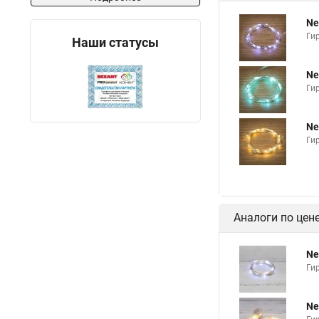
Ne
Гир
Наши статусы
Ne
Ги
Ne
Ги
Аналоги по цен
Ne
Ги
Ne