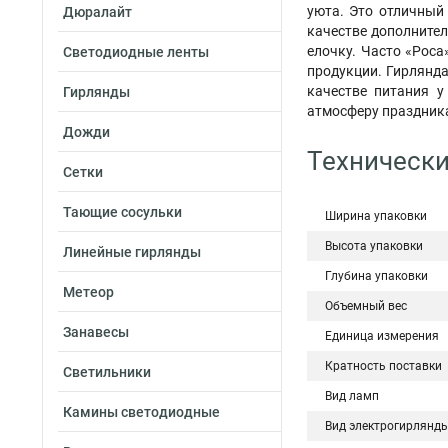
уюта. Это отличный
Дюралайт
качестве дополнител
елочку. Часто «Роса
Светодиодные ленты
продукции. Гирлянд
качестве питания у
Гирлянды
атмосферу праздник
Дожди
Технически
Сетки
Тающие сосульки
Ширина упаковки
Высота упаковки
Линейные гирлянды
Глубина упаковки
Метеор
Объемный вес
Занавесы
Единица измерения
Кратность поставки
Светильники
Вид ламп
Камины светодиодные
Вид электрогирлянд