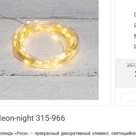
357
eon-night 315-966
рлянда «Роса» – прекрасный декоративный элемент, светящийс