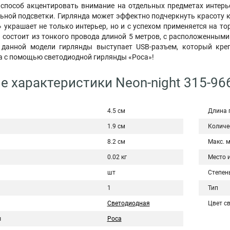
 способ акцентировать внимание на отдельных предметах интерь
ьной подсветки. Гирлянда может эффектно подчеркнуть красоту к
» украшает не только интерьер, но и с успехом применяется на 
а состоит из тонкого провода длиной 5 метров, с расположенным
 данной модели гирлянды выступает USB-разъем, который кре
а с помощью светодиодной гирлянды «Роса»!
е характеристики Neon-night 315-96
4.5 см
Длина 
1.9 см
Количе
8.2 см
Макс. 
0.02 кг
Место 
шт
Степен
1
Тип
Светодиодная
Цвет с
ы
Роса