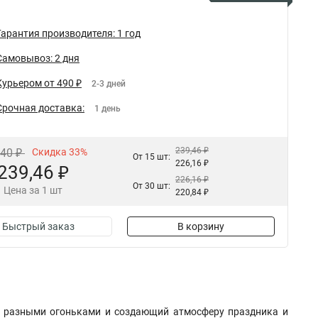
Гарантия производителя: 1 год
Самовывоз: 2 дня
Курьером от 490 ₽
2-3 дней
Срочная доставка:
1 день
239,46 ₽
,40 ₽
Скидка 33%
От 15 шт:
226,16 ₽
239,46 ₽
226,16 ₽
От 30 шт:
Цена за 1 шт
220,84 ₽
Быстрый заказ
В корзину
я разными огоньками и создающий атмосферу праздника и