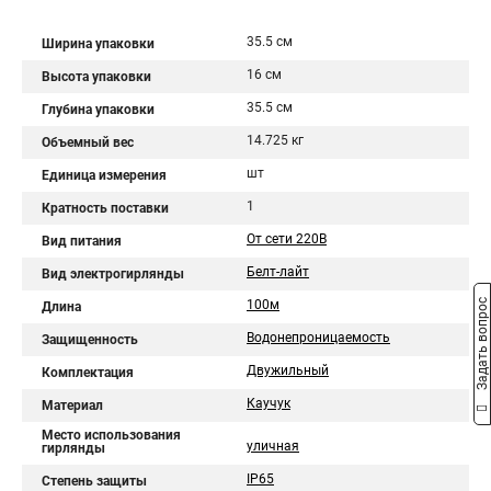
35.5 см
Ширина упаковки
16 см
Высота упаковки
35.5 см
Глубина упаковки
14.725 кг
Объемный вес
шт
Единица измерения
1
Кратность поставки
От сети 220В
Вид питания
Белт-лайт
Вид электрогирлянды
Задать вопрос
100м
Длина
Водонепроницаемость
Защищенность
Двужильный
Комплектация
Каучук
Материал
Место использования
уличная
гирлянды
IP65
Степень защиты