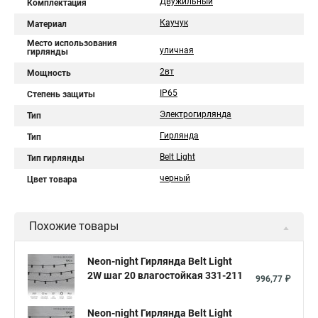
Двужильный
Комплектация
Каучук
Материал
Место использования
уличная
гирлянды
2вт
Мощность
IP65
Степень защиты
Электрогирлянда
Тип
Гирлянда
Тип
Belt Light
Тип гирлянды
черный
Цвет товара
Похожие товары
Neon-night Гирлянда Belt Light
2W шаг 20 влагостойкая 331-211
996,77 ₽
Neon-night Гирлянда Belt Light