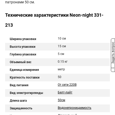
патронами 50 см.
Технические характеристики Neon-night 331-
213
10 см
Ширина упаковки
Задать вопрос
15 см
Высота упаковки
5 см
Глубина упаковки
0.15 кг
Объемный вес
метр
Единица измерения
50
Кратность поставки
От сети 220В
Вид питания
Белт-лайт
Вид электрогирлянды
50см
Длина шага
Водонепроницаемость
Защищенность