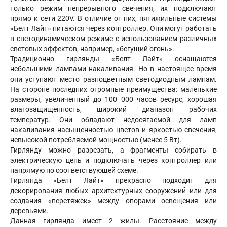
только режим непрерывного свечения, их подключают
прямо к сети 220V. В отличие от них, пятижильные системы
«Белт Лайт» питаются через контроллер. Они могут работать
в светодинамическом режиме с использованием различных
световых эффектов, например, «бегущий огонь».
Традиционно гирлянды «Белт Лайт» оснащаются
небольшими лампами накаливания. Но в настоящее время
они уступают место разноцветным светодиодным лампам.
На стороне последних огромные преимущества: маленькие
размеры, увеличенный до 100 000 часов ресурс, хорошая
влагозащищенность, широкий диапазон рабочих
температур. Они обладают недосягаемой для ламп
накаливания насыщенностью цветов и яркостью свечения,
невысокой потребляемой мощностью (менее 5 Вт).
Гирлянду можно разрезать, а фрагменты собирать в
электрическую цепь и подключать через контроллер или
напрямую по соответствующей схеме.
Гирлянда «Белт Лайт» прекрасно подходит для
декорирования любых архитектурных сооружений или для
создания «перетяжек» между опорами освещения или
деревьями.
Данная гирлянда имеет 2 жилы. Расстояние между