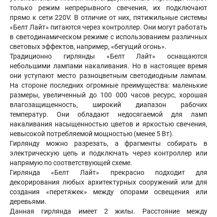
только режим непрерывного свечения, их подключают
прямо к сети 220V. В отличие от них, пятижильные системы
«Белт Лайт» питаются через контроллер. Они могут работать
в светодинамическом режиме с использованием различных
световых эффектов, например, «бегущий огонь».
Традиционно гирлянды «Белт Лайт» оснащаются
небольшими лампами накаливания. Но в настоящее время
они уступают место разноцветным светодиодным лампам.
На стороне последних огромные преимущества: маленькие
размеры, увеличенный до 100 000 часов ресурс, хорошая
влагозащищенность, широкий диапазон рабочих
температур. Они обладают недосягаемой для ламп
накаливания насыщенностью цветов и яркостью свечения,
невысокой потребляемой мощностью (менее 5 Вт).
Гирлянду можно разрезать, а фрагменты собирать в
электрическую цепь и подключать через контроллер или
напрямую по соответствующей схеме.
Гирлянда «Белт Лайт» прекрасно подходит для
декорирования любых архитектурных сооружений или для
создания «перетяжек» между опорами освещения или
деревьями.
Данная гирлянда имеет 2 жилы. Расстояние между