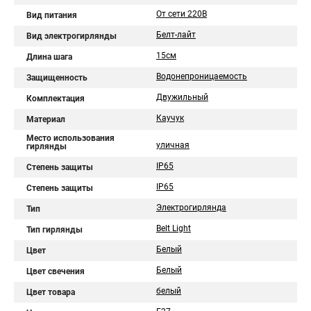
От сети 220В
Вид питания
Белт-лайт
Вид электрогирлянды
15см
Длина шага
Водонепроницаемость
Защищенность
Двужильный
Комплектация
Каучук
Материал
Место использования
уличная
гирлянды
IP65
Степень защиты
IP65
Степень защиты
Электрогирлянда
Тип
Belt Light
Тип гирлянды
Белый
Цвет
Белый
Цвет свечения
белый
Цвет товара