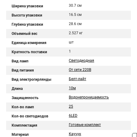
30.7 см
Ширина упаковки
16.5 см
Высота упаковки
28.6 см
Глубина упаковки
2.527 кг
Объемный вес
шт
Единица измерения
1
Кратность поставки
Светодиодная
Вид ламп
От сети 220В
Вид питания
Белт-лайт
Вид электрогирлянды
10м
Длина
Водонепроницаемость
Защищенность
25
Кол-во ламп
6LED
Кол-во светодиодов
Готовые комплект
Комплектация
Каучук
Материал