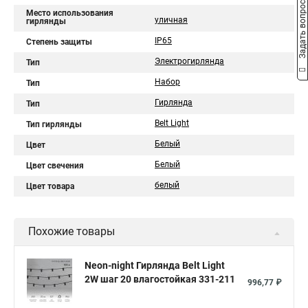
Задать вопрос
Место использования
уличная
гирлянды
IP65
Степень защиты
Электрогирлянда
Тип
Набор
Тип
Гирлянда
Тип
Belt Light
Тип гирлянды
Белый
Цвет
Белый
Цвет свечения
белый
Цвет товара
Похожие товары
Neon-night Гирлянда Belt Light
2W шаг 20 влагостойкая 331-211
996,77 ₽