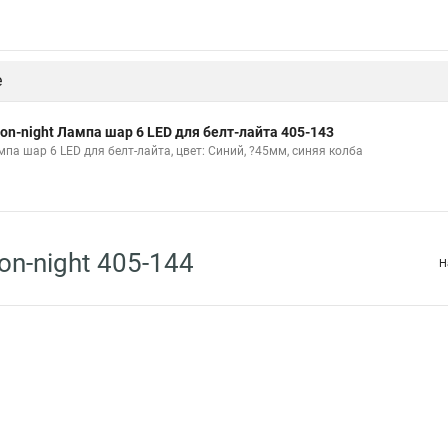
е
on-night Лампа шар 6 LED для белт-лайта 405-143
мпа шар 6 LED для белт-лайта, цвет: Синий, ?45мм, синяя колба
n-night 405-144
Н