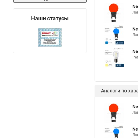
Ne
Ла
Наши статусы
Ne
Ла
Ne
Ре
Аналоги по хар
Ne
Ла
Ne
Ла