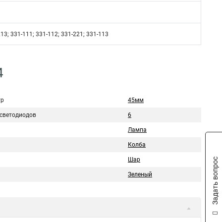
213; 331-111; 331-112; 331-221; 331-113
4
тр
45мм
 светодиодов
6
Лампа
Колба
Шар
Задать вопрос
Зеленый