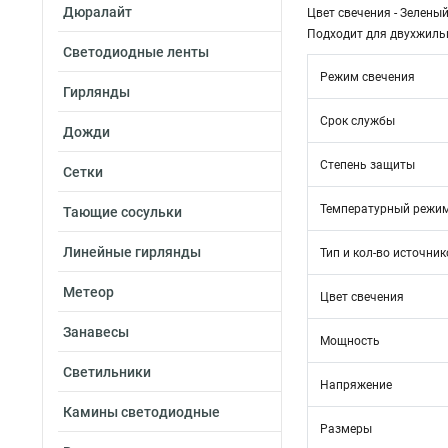
Дюралайт
Цвет свечения - Зелены
Подходит для двухжиль
Светодиодные ленты
Режим свечения
Гирлянды
Срок службы
Дожди
Степень защиты
Сетки
Температурный режи
Тающие сосульки
Линейные гирлянды
Тип и кол-во источник
Метеор
Цвет свечения
Занавесы
Мощность
Светильники
Напряжение
Камины светодиодные
Размеры