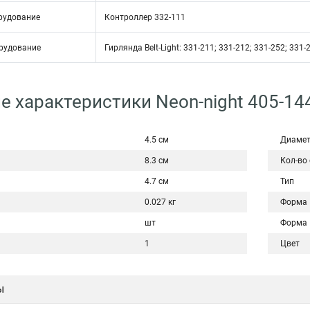
рудование
Контроллер 332-111
рудование
Гирлянда Belt-Light: 331-211; 331-212; 331-252; 331-
е характеристики Neon-night 405-14
4.5 см
Диаме
8.3 см
Кол-во
4.7 см
Тип
0.027 кг
Форма
шт
Форма
1
Цвет
ы