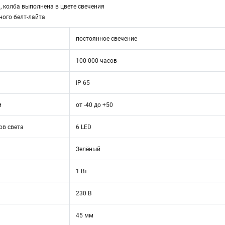
й, колба выполнена в цвете свечения
ного белт-лайта
постоянное свечение
100 000 часов
IP 65
м
от -40 до +50
ов света
6 LED
Зелёный
1 Вт
230 В
45 мм