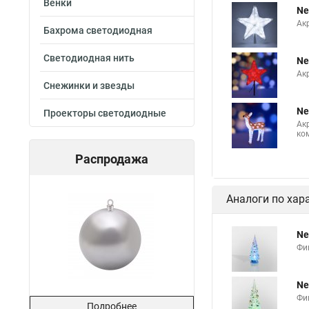
Венки
Ne
Ак
Бахрома светодиодная
Светодиодная нить
Ne
Ак
Снежинки и звезды
Ne
Проекторы светодиодные
Ак
ко
Распродажа
Аналоги по хар
Ne
Фи
Ne
Фи
Подробнее