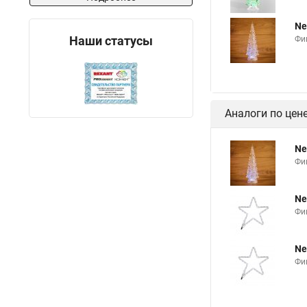
Ne
Наши статусы
Фи
Аналоги по цен
Ne
Фи
Ne
Фи
Ne
Фи