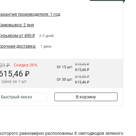
Гарантия производителя: 1 год
Самовывоз: 2 дня
Курьером от 490 ₽
2-3 дней
Срочная доставка:
1 день
615,46 ₽
,21 ₽
Скидка 36%
От 15 шт:
615,46 ₽
615,46 ₽
615,46 ₽
От 30 шт:
Цена за 1 шт
615,46 ₽
Быстрый заказ
В корзину
 которого равномерно расположены 8 светодиодов зеленого