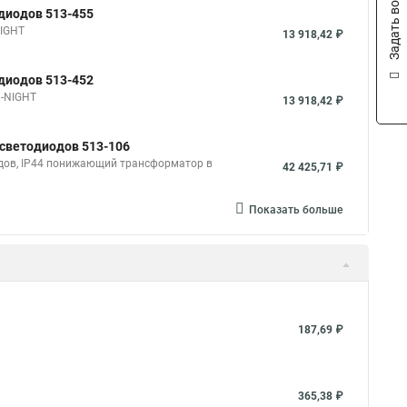
Задать вопрос
одиодов 513-455
NIGHT
13 918,42 ₽
одиодов 513-452
N-NIGHT
13 918,42 ₽
 светодиодов 513-106
одов, IP44 понижающий трансформатор в
42 425,71 ₽
Показать больше
187,69 ₽
365,38 ₽