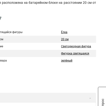
я расположена на батарейном блоке на расстоянии 20 см от
7
етящейся фигуры
Ёлка
 см
20 см
ие
Светодиодная фигура
Фигурка светящаяся
овара
зелёный