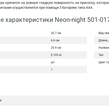
ура крепится на ровную гладкую поверхность на присоску, котора
Питание осуществляется при помощи 3 батареек типа AAA.
е характеристики Neon-night 501-01
20.7 см
Вид св
6.6 см
Длина,
25.9 см
Назван
0.105 кг
Тип
шт
Цвет т
1
ы