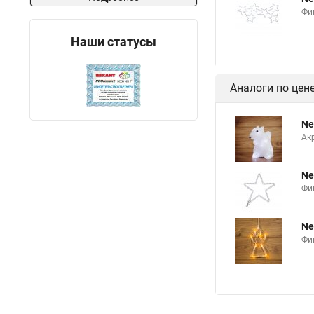
Фи
Наши статусы
Аналоги по цен
Ne
Ак
Ne
Фи
Ne
Фи