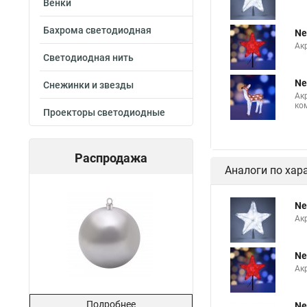
Венки
Бахрома светодиодная
Ne
Ак
Светодиодная нить
Ne
Снежинки и звезды
Ак
ко
Проекторы светодиодные
Распродажа
Аналоги по хар
Ne
Ак
Ne
Ак
Подробнее
Ne