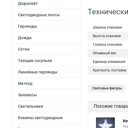
Дюралайт
Технически
Светодиодные ленты
Гирлянды
Ширина упаковки
Высота упаковки
Дожди
Глубина упаковки
Сетки
Объемный вес
Тающие сосульки
Единица измерения
Кратность поставки
Линейные гирлянды
Метеор
Световые фигуры
Занавесы
Похожие товар
Светильники
Камины светодиодные
Ne
Ак