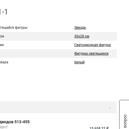
1-1
етящейся фигуры
Звезда
 см
30x28 см
ие
Светодиодная фигура
Фигурка светящаяся
овара
белый
Задать вопрос
одиодов 513-455
NIGHT
15 658,22 ₽