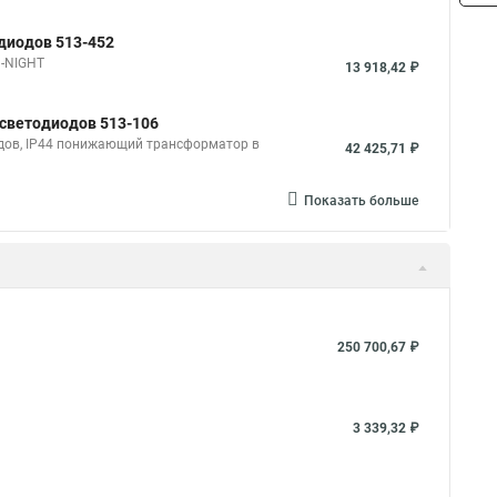
одиодов 513-452
N-NIGHT
13 918,42 ₽
 светодиодов 513-106
одов, IP44 понижающий трансформатор в
42 425,71 ₽
Показать больше
250 700,67 ₽
3 339,32 ₽