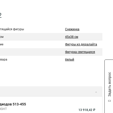
2
етящейся фигуры
Снежинка
 см
45x38 см
ие
Фигуры из дюралайта
Фигурка светящаяся
овара
белый
Задать вопрос
одиодов 513-455
NIGHT
13 918,42 ₽