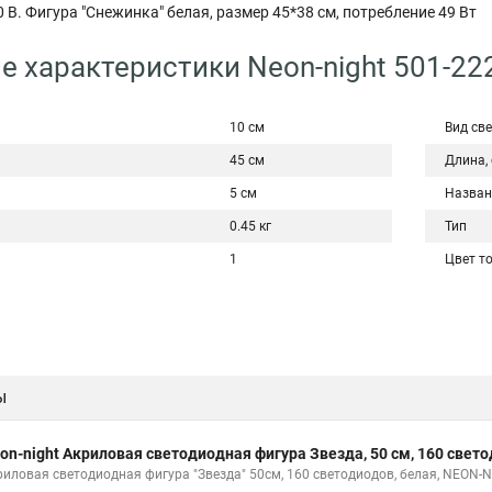
 В. Фигура "Снежинка" белая, размер 45*38 см, потребление 49 Вт
е характеристики Neon-night 501-22
10 см
Вид св
45 см
Длина,
5 см
Назван
0.45 кг
Тип
1
Цвет т
ы
on-night Акриловая светодиодная фигура Звезда, 50 см, 160 свет
риловая светодиодная фигура "Звезда" 50см, 160 светодиодов, белая, NEON-