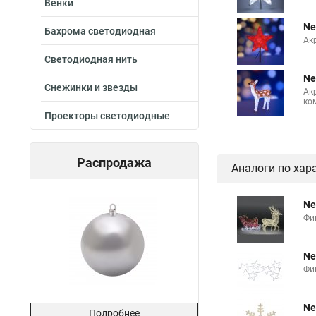
Венки
Ne
Бахрома светодиодная
Ак
Светодиодная нить
Ne
Снежинки и звезды
Ак
ко
Проекторы светодиодные
Распродажа
Аналоги по хар
Ne
Фи
Ne
Фи
Ne
Подробнее