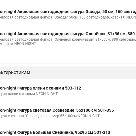
on-night Акриловая светодиодная фигура Звезда, 50 см, 160 свет
риловая светодиодная фигура "Звезда" 50см, 160 светодиодов, красная, NEO
on-night Акриловая светодиодная фигура Оленёнок, 81х56 см, 880
риловая светодиодная фигура "Оленёнок коричневый" 81х56см, 880 светоди
мплекте, NEON-NIGHT
актеристикам
on-night Фигура олени с санями 503-112
гура олени с санями NEON-NIGHT
on-night Фигура световая Созвездие, 55х100 см 501-355
гура световая "Созвездие" размер 55*100см NEON-NIGHT
on-night Фигура Большая Снежинка, 95х95 см 501-313