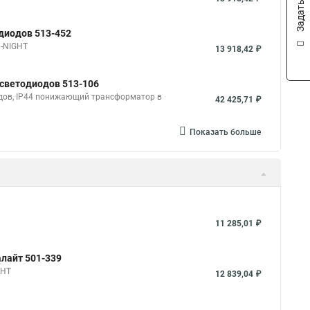
одиодов 513-452
N-NIGHT
13 918,42 ₽
 светодиодов 513-106
одов, IP44 понижающий трансформатор в
42 425,71 ₽
Показать больше
11 285,01 ₽
алайт 501-339
GHT
12 839,04 ₽