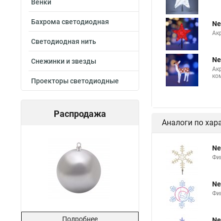
Венки
Бахрома светодиодная
Ne
Ак
Светодиодная нить
Ne
Снежинки и звезды
Ак
ко
Проекторы светодиодные
Распродажа
Аналоги по хар
Ne
Фи
Ne
Фи
Подробнее
Ne