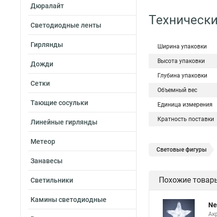
Дюралайт
Технически
Светодиодные ленты
Гирлянды
Ширина упаковки
Высота упаковки
Дожди
Глубина упаковки
Сетки
Объемный вес
Тающие сосульки
Единица измерения
Кратность поставки
Линейные гирлянды
Метеор
Световые фигуры
Занавесы
Похожие товар
Светильники
Камины светодиодные
Ne
Ак