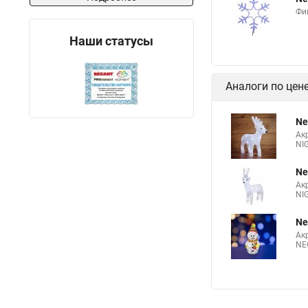
Фи
Наши статусы
Аналоги по цен
Ne
Ак
NI
Ne
Ак
NI
Ne
Ак
NE