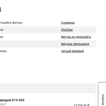
4
етящейся фигуры
Снежинка
 см
55x55см
ие
Фигуры из дюралайта
Фигурка светящаяся
овара
теплый бежевый
Задать вопрос
одиодов 513-455
NIGHT
13 918,42 ₽