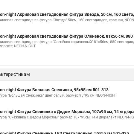
on-night Акриловая светодиодная фигура Звезда, 50 см, 160 свет
риловая светодиодная фигура "Звезда" 50см, 160 светодиодов, красная, NEO
on-night Акриловая светодиодная фигура Оленёнок, 81х56 см, 880
риловая светодиодная фигура "Оленёнок коричневый" 81х56см, 880 светоди
мплекте, NEON-NIGHT
актеристикам
on-night Фигура Большая Снежинка, 95х95 см 501-313
гура "Большая Снежинка" цвет белый, размер 95*95 см NEON-NIGHT
on-night Фигура Снежинка с Дедом Морозом, 107х95 см, 14 м дюр
гура "Снежинка с Дедом Морозом" размер 107*95см, 14м дюралайт NEON-NI
on-night Фигура Снежинка, LED Светодиодная, 55х55 см 501-335