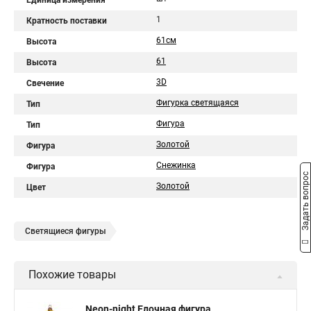
Единица измерения
1
Кратность поставки
61см
Высота
61
Высота
3D
Свечение
Фигурка светящаяся
Тип
Фигура
Тип
Золотой
Фигура
Снежинка
Фигура
Задать вопрос
Золотой
Цвет
Светящиеся фигуры
Похожие товары
Neon-night Елочная фигура