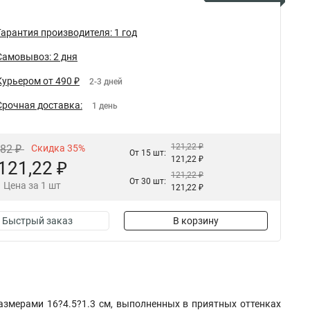
Гарантия производителя: 1 год
Самовывоз: 2 дня
Курьером от 490 ₽
2-3 дней
Срочная доставка:
1 день
121,22 ₽
,82 ₽
Скидка 35%
От 15 шт:
121,22 ₽
121,22 ₽
121,22 ₽
От 30 шт:
Цена за 1 шт
121,22 ₽
Быстрый заказ
В корзину
азмерами 16?4.5?1.3 cм, выполненных в приятных оттенках