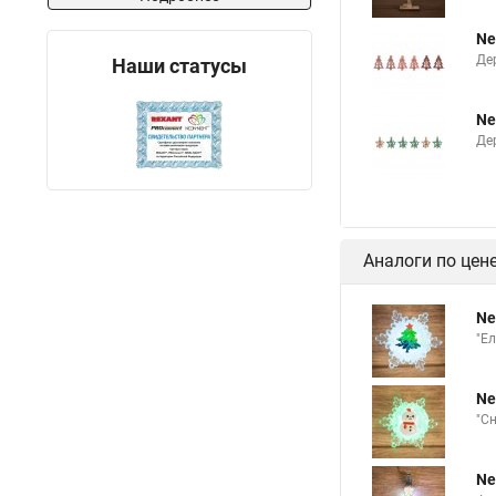
Ne
Де
Наши статусы
Ne
Де
Аналоги по цен
Ne
"Ел
Ne
"Сн
Ne