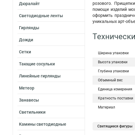
розового. Прищепки
Дюралайт
помощи изделий мож
оформить праздничн
Светодиодные ленты
уникальных арт-объе
Гирлянды
Технически
Дожди
Сетки
Ширина упаковки
Высота упаковки
Тающие сосульки
Глубина упаковки
Линейные гирлянды
Объемный вес
Метеор
Единица измерения
Кратность поставки
Занавесы
Материал
Светильники
Камины светодиодные
Светящиеся фигуры