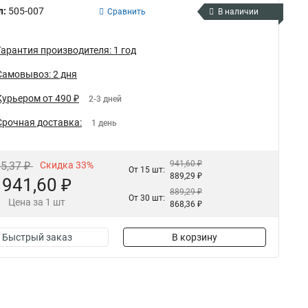
л:
505-007
Сравнить
В наличии
Гарантия производителя: 1 год
Самовывоз: 2 дня
Курьером от 490 ₽
2-3 дней
Срочная доставка:
1 день
941,60 ₽
05,37 ₽
Скидка 33%
От 15 шт:
889,29 ₽
941,60 ₽
889,29 ₽
От 30 шт:
Цена за 1 шт
868,36 ₽
Быстрый заказ
В корзину