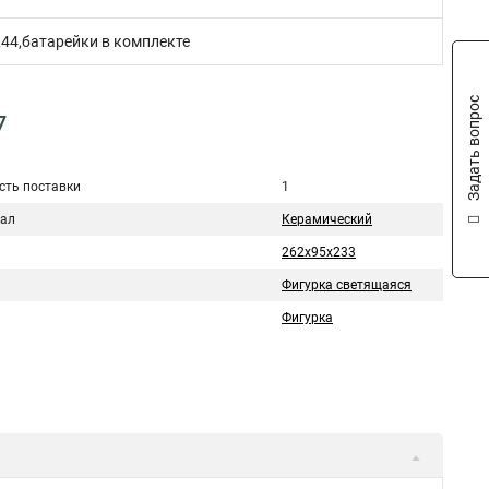
R44,батарейки в комплекте
Задать вопрос
7
сть поставки
1
ал
Керамический
262х95х233
Фигурка светящаяся
Фигурка