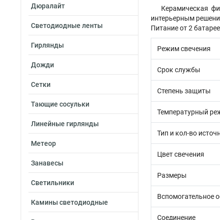
Дюралайт
Керамическая фи
интерьерным решени
Светодиодные ленты
Питание от 2 батарее
Гирлянды
Режим свечения
Дожди
Срок службы
Сетки
Степень защиты
Тающие сосульки
Температурный ре
Линейные гирлянды
Тип и кол-во источ
Метеор
Цвет свечения
Занавесы
Размеры
Светильники
Вспомогательное 
Камины светодиодные
Соединение