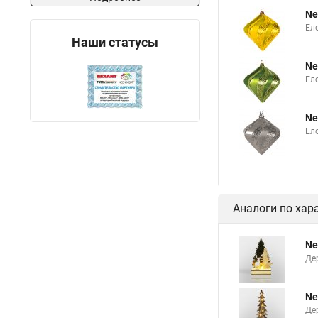
Ne
Ело
Наши статусы
Ne
Ел
Ne
Ел
Аналоги по хар
Ne
Де
Ne
Де