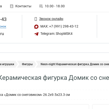
а
Контакты
10.00 - 18.00
-43
Звонок онлайн
MAX: +7 (991) 298-43-12
онок
ru
Telegram: ShopMSK4
е игрушки
Фигуры
Neon-night Керамическая фигурка Домик со снег
 Керамическая фигурка Домик со сне
а «Домик со снеговиком» 26.2х9.5х23.3 см