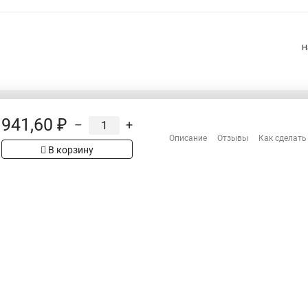
Н
941,60 ₽
–
+
Распродажа
Описание
Отзывы
Как сделать
Сотрудничество
В корзину
Гарантия
рах на сайте имеет
Оплата
 проверяйте товар
Доставка