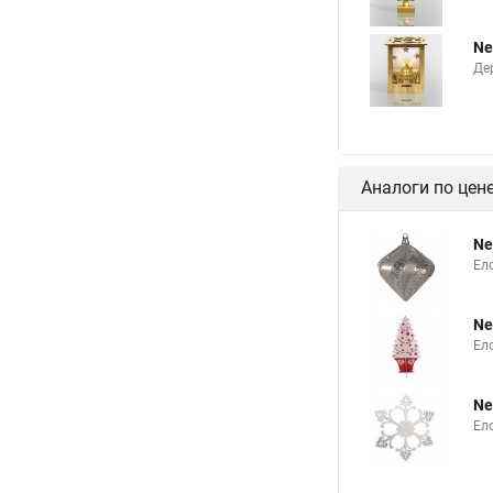
Ne
Де
Аналоги по цен
Ne
Ел
Ne
Ел
Ne
Ел