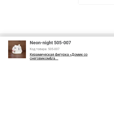
Neon-night 505-007
Код товара: 505-007
Керамическая фигурка «Домик со
снеговиком&ra...
В соответствии с пунктом 2 статьи 437 ГК РФ, вся информация о това
справочный характер и не является публичной офертой. При покупке
на наличие интересующих вас функций и характеристик.
Принимаем к оплате: