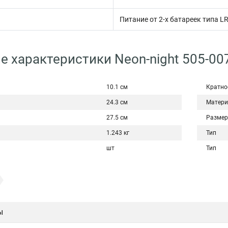
Питание от 2-х батареек типа L
е характеристики Neon-night 505-00
10.1 см
Кратно
24.3 см
Матери
27.5 см
Размер
1.243 кг
Тип
шт
Тип
ы