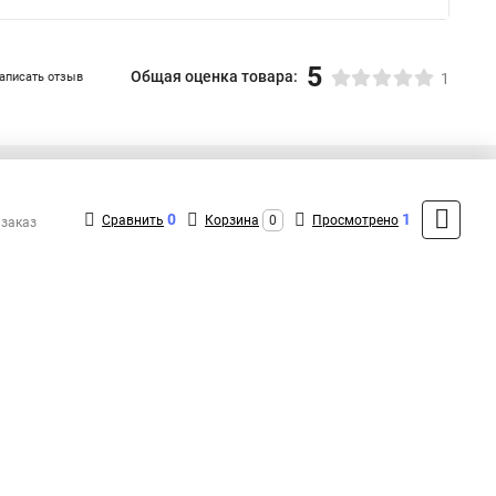
5
Общая оценка товара:
аписать отзыв
1
+7 (495) 432-43-43
Контакты
0
1
Сравнить
Корзина
0
Просмотрено
 заказ
MAX: +7 (991) 298-43-12
ShopMSK4
(Круглосуточно)
info@neon-n-shop.ru
Форма обратной связи