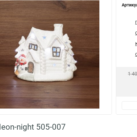
Артику
1 4
eon-night 505-007