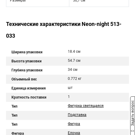
Размеры
50,7 см
Технические характеристики Neon-night 513-
033
18.4 см
Ширина упаковки
54.7 см
Высота упаковки
34 см
Глубина упаковки
0.772 кг
Объемный вес
шт
Единица измерения
1
Кратность поставки
Задать вопрос
Фигурка светящаяся
Тип
Подставка
Тип
Фигура
Тип
Елочка
Фигура