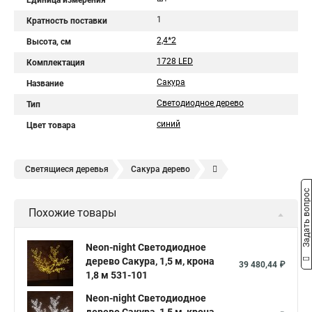
Единица измерения
1
Кратность поставки
2,4*2
Высота, см
1728 LED
Комплектация
Сакура
Название
Светодиодное дерево
Тип
синий
Цвет товара
Светящиеся деревья
Сакура дерево
Светодиодное дерево Желтое свечения neon-night
Задать вопрос
Похожие товары
Светодиодное дерево IP44 neon-night
Светодиодное дерево в Магазин neon-night
Neon-night Светодиодное
дерево Сакура, 1,5 м, крона
Светодиодное дерево Уличное
39 480,44 ₽
1,8 м 531-101
Светодиодное дерево в Офис
Neon-night Светодиодное