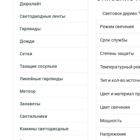
Дюралайт
Световое дерево "
Светодиодные ленты
Режим свечения
Гирлянды
Срок службы
Дожди
Степень защиты
Сетки
Тающие сосульки
Температурный ре
Линейные гирлянды
Тип и кол-во источ
Метеор
Цвет и материал п
Занавесы
Цвет свечения
Светильники
Мощность
Камины светодиодные
Напряжение