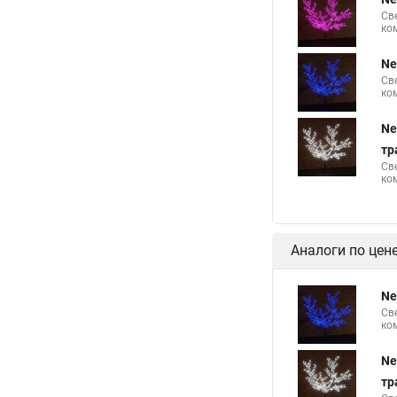
Св
ко
Ne
Св
ко
Ne
тр
Св
ко
Аналоги по цен
Ne
Св
ко
Ne
тр