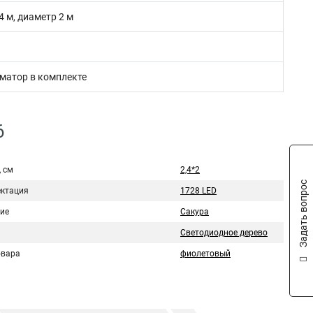
4 м, диаметр 2 м
матор в комплекте
6
 см
2,4*2
Задать вопрос
ктация
1728 LED
ие
Сакура
Светодиодное дерево
овара
фиолетовый