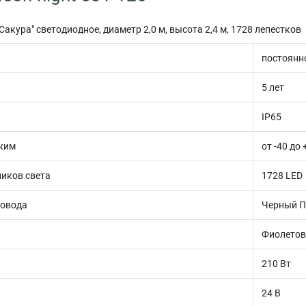
Сакура" светодиодное, диаметр 2,0 м, высота 2,4 м, 1728 лепестков
постоянн
5 лет
IP65
жим
от -40 до 
ников света
1728 LED
ровода
Черный 
Фиолето
210 Вт
24 В