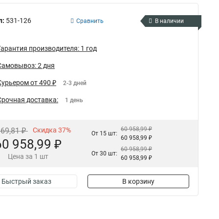
л:
531-126
Сравнить
В наличии
Гарантия производителя: 1 год
Самовывоз: 2 дня
Курьером от 490 ₽
2-3 дней
Срочная доставка:
1 день
60 958,99 ₽
969,81 ₽
Скидка 37%
От 15 шт:
60 958,99 ₽
60 958,99 ₽
60 958,99 ₽
От 30 шт:
Цена за 1 шт
60 958,99 ₽
Быстрый заказ
В корзину