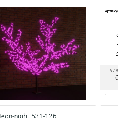
Артику
97 
eon-night 531-126