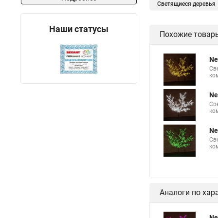
Светящиеся деревья
Светодиодное дерево 
Наши статусы
Похожие товар
Ne
Св
ко
Ne
Св
ко
Ne
Св
ко
Аналоги по хар
Ne