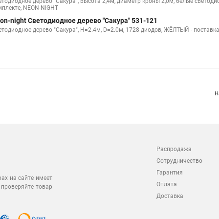
етодиодное дерево "Сакура", высота 2,4м, диаметр кроны 2,0м, белые светод
мплекте, NEON-NIGHT
on-night Светодиодное дерево "Сакура" 531-121
етодиодное дерево "Сакура", H=2.4м, D=2.0м, 1728 диодов, ЖЁЛТЫЙ - поставка
Н
Распродажа
Сотрудничество
Гарантия
рах на сайте имеет
Оплата
 проверяйте товар
Доставка