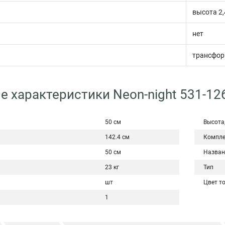
высота 2,
нет
трансфор
е характеристики Neon-night 531-12
50 см
Высота,
142.4 см
Компле
50 см
Назван
23 кг
Тип
шт
Цвет т
1