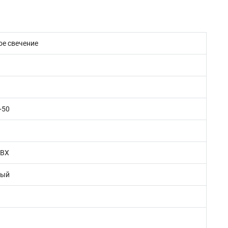
ое свечение
+50
ПВХ
вый