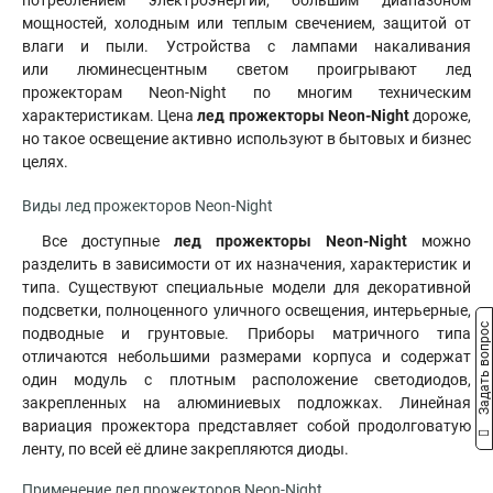
потреблением электроэнергии, большим диапазоном
мощностей, холодным или теплым свечением, защитой от
влаги и пыли. Устройства с лампами накаливания
или люминесцентным светом проигрывают лед
прожекторам Neon-Night по многим техническим
характеристикам. Цена
лед прожекторы Neon-Night
дороже,
но такое освещение активно используют в бытовых и бизнес
целях.
Виды лед прожекторов Neon-Night
Все доступные
лед прожекторы Neon-Night
можно
разделить в зависимости от их назначения, характеристик и
типа. Существуют специальные модели для декоративной
подсветки, полноценного уличного освещения, интерьерные,
Задать вопрос
подводные и грунтовые. Приборы матричного типа
отличаются небольшими размерами корпуса и содержат
один модуль с плотным расположение светодиодов,
закрепленных на алюминиевых подложках. Линейная
вариация прожектора представляет собой продолговатую
ленту, по всей её длине закрепляются диоды.
Применение лед прожекторов Neon-Night