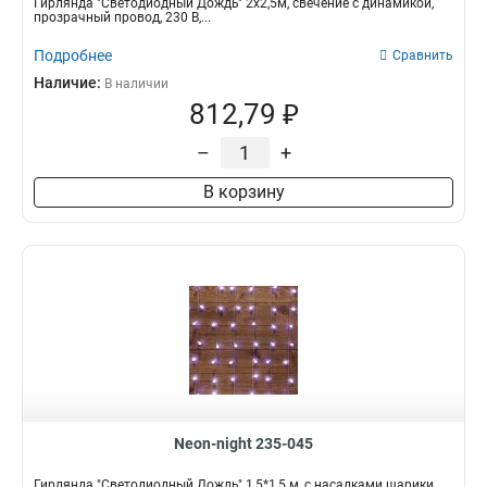
Гирлянда "Светодиодный Дождь" 2x2,5м, свечение с динамикой,
прозрачный провод, 230 В,...
Подробнее
Сравнить
Наличие:
В наличии
812,79 ₽
–
+
В корзину
Neon-night 235-045
Гирлянда "Светодиодный Дождь" 1,5*1,5 м, с насадками шарики,