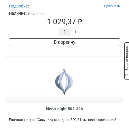
115х195
2
Подробнее
Сравнить
600х250
1
Наличие:
В наличии
80х50
1
1 029,37 ₽
42x19
1
–
+
В корзину
Задать вопрос
Neon-night 502-326
Елочная фигура "Сосулька складная 3D", 51 см, цвет серебряный