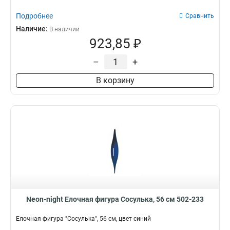
9х6
1
Подробнее
Сравнить
8х55
1
Наличие:
В наличии
6х6
1
923,85 ₽
7х6
1
–
+
10х3
1
30х4х30
1
В корзину
17х4х15
1
25х55х265
1
115х75х95
1
145х5х30
1
16х2х18
1
11х5х47
1
30х5х157
1
157х117х284
1
95х7х154
1
305х122х172
1
Neon-night Елочная фигура Сосулька, 56 см 502-233
35х15х398
1
Елочная фигура "Сосулька", 56 см, цвет синий
29х21х465
1