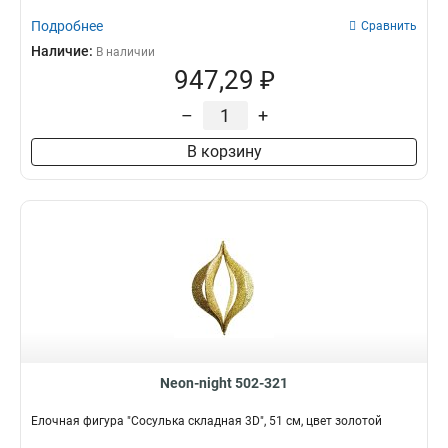
7х7х12
1
Подробнее
Сравнить
262х95х233
1
Наличие:
В наличии
78х69х121
1
947,29 ₽
115х85х204
1
66х55х95
1
–
+
105х9х176
1
В корзину
132х103х143
1
182х72х193
1
171х71х147
1
125х6х193
1
42х19
1
26х7х25
1
15х4х17
1
7x45x18
1
20х65х29
1
10х9х13
1
Neon-night 502-321
10х86х127
1
162х62х20
1
Елочная фигура "Сосулька складная 3D", 51 см, цвет золотой
14х98х21
1