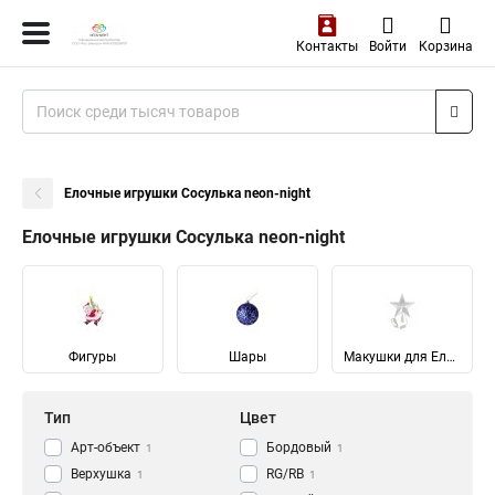
Контакты
Войти
Корзина
Елочные игрушки Сосулька neon-night
Елочные игрушки Сосулька neon-night
Фигуры
Шары
Макушки для Елок
Тип
Цвет
Арт-объект
Бордовый
1
1
Верхушка
RG/RB
1
1