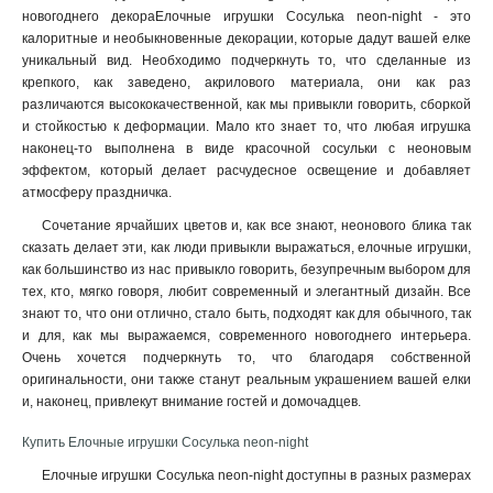
новогоднего декораЕлочные игрушки Сосулька neon-night - это
калоритные и необыкновенные декорации, которые дадут вашей елке
уникальный вид. Необходимо подчеркнуть то, что сделанные из
крепкого, как заведено, акрилового материала, они как раз
различаются высококачественной, как мы привыкли говорить, сборкой
и стойкостью к деформации. Мало кто знает то, что любая игрушка
наконец-то выполнена в виде красочной сосульки с неоновым
эффектом, который делает расчудесное освещение и добавляет
атмосферу праздничка.
Сочетание ярчайших цветов и, как все знают, неонового блика так
сказать делает эти, как люди привыкли выражаться, елочные игрушки,
как большинство из нас привыкло говорить, безупречным выбором для
тех, кто, мягко говоря, любит современный и элегантный дизайн. Все
знают то, что они отлично, стало быть, подходят как для обычного, так
и для, как мы выражаемся, современного новогоднего интерьера.
Очень хочется подчеркнуть то, что благодаря собственной
оригинальности, они также станут реальным украшением вашей елки
и, наконец, привлекут внимание гостей и домочадцев
.
Купить Елочные игрушки Сосулька neon-night
Елочные игрушки Сосулька neon-night доступны в разных размерах