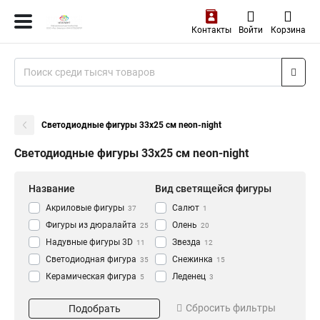
Контакты
Войти
Корзина
Светодиодные фигуры 33х25 см neon-night
Светодиодные фигуры 33х25 см neon-night
Название
Вид светящейся фигуры
Акриловые фигуры
Салют
37
1
Фигуры из дюралайта
Олень
25
20
Надувные фигуры 3D
Звезда
11
12
Светодиодная фигура
Снежинка
35
15
Керамическая фигура
Леденец
5
3
на подставке
Ёлка
Длина, см
Цвет товара
14
10
Сбросить фильтры
Подобрать
Колокольчик
3
85x175 см
белый
1
63