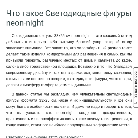
1
10 см
11
Что такое Светодиодные фигуры
17 см
3
neon-night
30см
5
50см
2
Светодиодные фигуры 33х25 см neon-night — это красивый метод
80см
3
добавить в интерьер либо витрину броский упор, который сходу
100х175см
0
завлекает внимание. Все знают то, что малогабаритный размер также
150х130см
1
делает такие изделия комфортными для размещения в самых, как мы
81х56см
1
привыкли говорить, различных местах: от дома и кабинета до кафе,
210см
салона либо торжественной площадки. Возможно и то, что благодаря
3
современному дизайну и, как мы выражаемся, мягенькому свечению,
Задать вопрос
160см
0
как мы с вами постоянно говорим, светодиодные фигуры, мягко говоря,
20 см
12
делают атмосферу комфорта, стиля и динамики.
30х10х28 см
1
В данной статье мы разглядим, чем увлекательны светодиодные
80*55 см
0
фигуры формата 33х25 см, какие у их индивидуальности и где они
81х41х45 см
0
могут быть в особенности полезны. И даже не надо и говорить о том,
100 см
2
что вы узнаете, как neon-night соединяет декоративность,
56 см
1
практичность и энергоэффективность, также почему такие решения, в
конце концов, стают все наиболее популярными в оформлении места.
60 см
3
30х25х35 см
1
Светодиодные фигуры 33х25 см neon-night