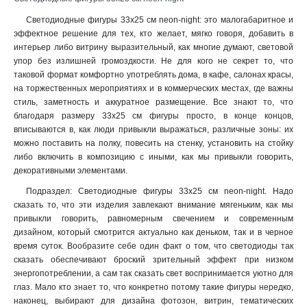
130 см
3
Светодиодные фигуры 33х25 см neon-night: это малогабаритное и
45 см
1
эффектное решение для тех, кто желает, мягко говоря, добавить в
65х48х48 см
1
интерьер либо витрину выразительный, как многие думают, световой
120 см
4
упор без излишней громоздкости. Не для кого не секрет то, что
180 см
3
таковой формат комфортно употреблять дома, в кафе, салонах красы,
75х90х10 мм
на торжественных мероприятиях и в коммерческих местах, где важны
1
стиль, заметность и аккуратное размещение. Все знают то, что
15 см
2
благодаря размеру 33х25 см фигуры просто, в конце концов,
25 см
1
вписываются в, как люди привыкли выражаться, различные зоны: их
33х25 см
1
можно поставить на полку, повесить на стенку, установить на стойку
8х8х14.8 см
1
либо включить в композицию с иными, как мы привыкли говорить,
7.1х6.7х10.8 см
декоративными элементами
.
1
36 см
2
Подраздел: Светодиодные фигуры 33х25 см neon-night. Надо
38 см
2
сказать то, что эти изделия завлекают внимание мягеньким, как мы
привыкли говорить, равномерным свечением и современным
12х22х13 см
1
дизайном, который смотрится актуально как деньком, так и в черное
150 см
1
время суток. Вообразите себе один факт о том, что светодиоды так
105х105х270
1
сказать обеспечивают броский зрительный эффект при низком
140х110х197 мм
1
энергопотреблении, а сам так сказать свет воспринимается уютно для
34,5х12х17 см
1
глаз. Мало кто знает то, что конкретно потому такие фигуры нередко,
наконец, выбирают для дизайна фотозон, витрин, тематических
120х120 см
1