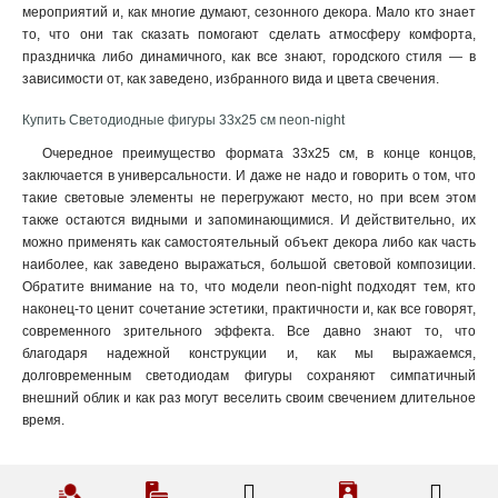
мероприятий и, как многие думают, сезонного декора. Мало кто знает
31х25х59 см
1
то, что они так сказать помогают сделать атмосферу комфорта,
200х68 см
1
праздничка либо динамичного, как все знают, городского стиля — в
155 см
1
зависимости от, как заведено, избранного вида и цвета свечения.
6 м
2
Купить Светодиодные фигуры 33х25 см neon-night
60х220 см
1
240 см
3
Очередное преимущество формата 33х25 см, в конце концов,
заключается в универсальности. И даже не надо и говорить о том, что
38х38х72 см
1
такие световые элементы не перегружают место, но при всем этом
75х250 см
1
также остаются видными и запоминающимися. И действительно, их
180х110 см
1
можно применять как самостоятельный объект декора либо как часть
230*90 см
1
наиболее, как заведено выражаться, большой световой композиции.
140х93 см
1
Обратите внимание на то, что модели neon-night подходят тем, кто
наконец-то ценит сочетание эстетики, практичности и, как все говорят,
50х25х75 см
1
современного зрительного эффекта. Все давно знают то, что
105х44х145
1
благодаря надежной конструкции и, как мы выражаемся,
долговременным светодиодам фигуры сохраняют симпатичный
внешний облик и как раз могут веселить своим свечением длительное
время.