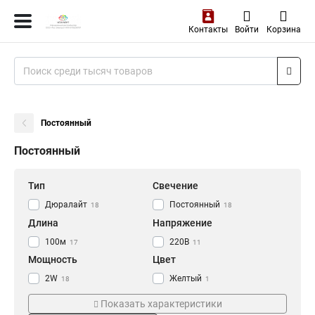
Контакты
Войти
Корзина
Постоянный
Постоянный
Тип
Свечение
Дюралайт
Постоянный
18
18
Длина
Напряжение
100м
220В
17
11
Мощность
Цвет
2W
Желтый
18
1
Холодный
1
Показать характеристики
Тепло-белый
4