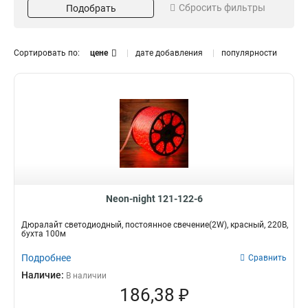
Сбросить фильтры
Подобрать
Красный
2
Зеленый
2
Синий
Диаметр
Кол-во LED/м
3
Сортировать по:
цене
дате добавления
популярности
Белый
7
13мм
36
6
4
Neon-night 121-122-6
Дюралайт светодиодный, постоянное свечение(2W), красный, 220В,
бухта 100м
Подробнее
Сравнить
Наличие:
В наличии
186,38 ₽