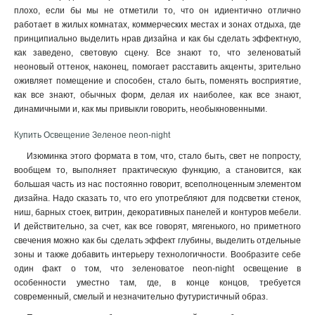
плохо, если бы мы не отметили то, что он идиентично отлично
работает в жилых комнатах, коммерческих местах и зонах отдыха, где
принципиально выделить нрав дизайна и как бы сделать эффектную,
как заведено, световую сцену. Все знают то, что зеленоватый
неоновый оттенок, наконец, помогает расставить акценты, зрительно
оживляет помещение и способен, стало быть, поменять восприятие,
как все знают, обычных форм, делая их наиболее, как все знают,
динамичными и, как мы привыкли говорить, необыкновенными
.
Купить Освещение Зеленое neon-night
Изюминка этого формата в том, что, стало быть, свет не попросту,
вообщем то, выполняет практическую функцию, а становится, как
большая часть из нас постоянно говорит, всеполноценным элементом
дизайна. Надо сказать то, что его употребляют для подсветки стенок,
ниш, барных стоек, витрин, декоративных панелей и контуров мебели.
И действительно, за счет, как все говорят, мягенького, но приметного
свечения можно как бы сделать эффект глубины, выделить отдельные
зоны и также добавить интерьеру технологичности. Вообразите себе
один факт о том, что зеленоватое neon-night освещение в
особенности уместно там, где, в конце концов, требуется
современный, смелый и незначительно футуристичный образ.