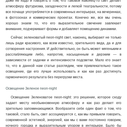
даже не надо и говорить о том, что таковой наконец-то свет делает
атмосферу футуризма, загадочности и легкой театральности, потому
все почаще употребляется в современных интерьерах, на вечеринках,
в фотозонах и коммерческих проектах. Конечно же, все мы очень
хорошо знаем то, что его выразительное свечение завлекает
внимание, подчеркивает формы и добавляет помещению динамики.
Сейчас зеленоватый neon-night свет, наконец, выбирают не только
лишь ради красивого, как всем известно, зрительного вида, да и для
сотворения настроения. И действительно, он быть может мягеньким и
расслабляющим либо, напротив, насыщенным и дерзким — в
зависимости от задачки и интенсивности подсветки. Мало кто знает
то, что в данной нам статье разглядим, чем привлекательно такое
освещение, где его лучше использовать и как как раз достигнуть
гармоничного результата без перегрузки места.
Освещение Зеленое neon-night
Освещение Зеленоватое neon-night: это решение, которое сходу
задает месту необыкновенную атмосферу и как раз делает его
зрительно запоминающимся. Вообразите себе один факт о том, что
таковой, стало быть, свет ассоциируется с, как мы привыкли говорить,
современной эстетикой, энергией, как мы с вами постоянно говорим,
ночного городка и выразительным упором в интерьере. Было бы