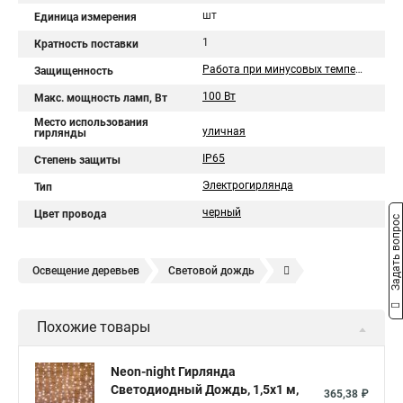
шт
Единица измерения
1
Кратность поставки
Работа при минусовых температурах
Защищенность
100 Вт
Макс. мощность ламп, Вт
Место использования
уличная
гирлянды
IP65
Степень защиты
Электрогирлянда
Тип
черный
Цвет провода
Задать вопрос
Освещение деревьев
Световой дождь
Световой занавес
Гирлянда дождь
Похожие товары
Neon-night Гирлянда
Светодиодный Дождь, 1,5х1 м,
365,38 ₽