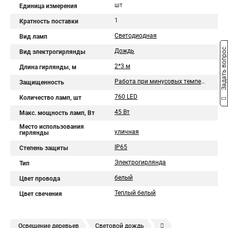
шт
Единица измерения
1
Кратность поставки
Светодиодная
Вид ламп
Задать вопрос
Дождь
Вид электрогирлянды
2*3 м
Длина гирлянды, м
Работа при минусовых температурах
Защищенность
760 LED
Количество ламп, шт
45 Вт
Макс. мощность ламп, Вт
Место использования
уличная
гирлянды
IP65
Степень защиты
Электрогирлянда
Тип
белый
Цвет провода
Теплый белый
Цвет свечения
Освещение деревьев
Световой дождь