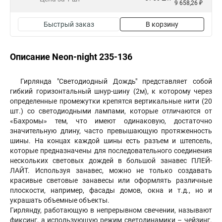
9 658,26 ₽
Быстрый заказ
В корзину
Описание Neon-night 235-136
Гирлянда "Светодиодный Дождь" представляет собой
гибкий горизонтальный шнур-шину (2м), к которому через
определенные промежутки крепятся вертикальные нити (20
шт.) со светодиодными лампами, которые отличаются от
«Бахромы» тем, что имеют одинаковую, достаточно
значительную длину, часто превышающую протяженность
шины. На концах каждой шины есть разъем и штепсель,
которые предназначены для последовательного соединения
нескольких световых дождей в большой занавес ПЛЕЙ-
ЛАЙТ. Используя занавес, можно не только создавать
красивые световые занавесы или оформлять различные
плоскости, например, фасады домов, окна и т.д., но и
украшать объемные объекты.
Гирлянду, работающую в непрерывном свечении, называют
фиксинг, а использующую режим светодинамики – чейзинг.