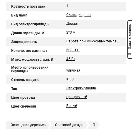
1
Кратность поставки
Светодиодная
Вид ламп
Дождь
Вид электрогирлянды
Задать вопрос
2*3 м
Длина гирлянды, м
Работа при минусовых температурах
Защищенность
600 LED
Количество ламп, шт
45 Вт
Макс. мощность ламп, Вт
Место использования
уличная
гирлянды
IP65
Степень защиты
Электрогирлянда
Тип
прозрачный
Цвет провода
Белый
Цвет свечения
Освещение деревьев
Световой дождь