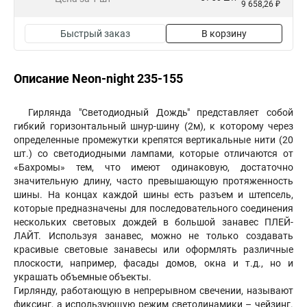
9 658,26 ₽
Быстрый заказ
В корзину
Описание Neon-night 235-155
Гирлянда "Светодиодный Дождь" представляет собой
гибкий горизонтальный шнур-шину (2м), к которому через
определенные промежутки крепятся вертикальные нити (20
шт.) со светодиодными лампами, которые отличаются от
«Бахромы» тем, что имеют одинаковую, достаточно
значительную длину, часто превышающую протяженность
шины. На концах каждой шины есть разъем и штепсель,
которые предназначены для последовательного соединения
нескольких световых дождей в большой занавес ПЛЕЙ-
ЛАЙТ. Используя занавес, можно не только создавать
красивые световые занавесы или оформлять различные
плоскости, например, фасады домов, окна и т.д., но и
украшать объемные объекты.
Гирлянду, работающую в непрерывном свечении, называют
фиксинг, а использующую режим светодинамики – чейзинг.