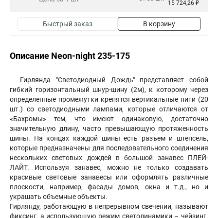
15 724,26 ₽
Быстрый заказ
В корзину
Описание Neon-night 235-175
Гирлянда "Светодиодный Дождь" представляет собой
гибкий горизонтальный шнур-шину (2м), к которому через
определенные промежутки крепятся вертикальные нити (20
шт.) со светодиодными лампами, которые отличаются от
«Бахромы» тем, что имеют одинаковую, достаточно
значительную длину, часто превышающую протяженность
шины. На концах каждой шины есть разъем и штепсель,
которые предназначены для последовательного соединения
нескольких световых дождей в большой занавес ПЛЕЙ-
ЛАЙТ. Используя занавес, можно не только создавать
красивые световые занавесы или оформлять различные
плоскости, например, фасады домов, окна и т.д., но и
украшать объемные объекты.
Гирлянду, работающую в непрерывном свечении, называют
фиксинг, а использующую режим светодинамики – чейзинг.