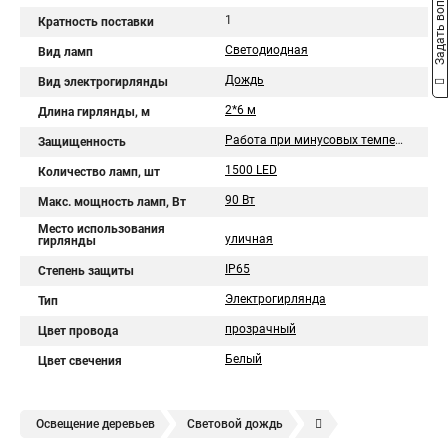
Задать вопрос
1
Кратность поставки
Светодиодная
Вид ламп
Дождь
Вид электрогирлянды
2*6 м
Длина гирлянды, м
Работа при минусовых температурах
Защищенность
1500 LED
Количество ламп, шт
90 Вт
Макс. мощность ламп, Вт
Место использования
уличная
гирлянды
IP65
Степень защиты
Электрогирлянда
Тип
прозрачный
Цвет провода
Белый
Цвет свечения
Освещение деревьев
Световой дождь