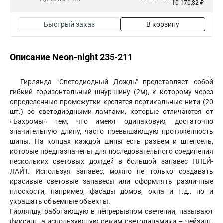
10 170,82 ₽
Быстрый заказ
В корзину
Описание Neon-night 235-211
Гирлянда "Светодиодный Дождь" представляет собой
гибкий горизонтальный шнур-шину (2м), к которому через
определенные промежутки крепятся вертикальные нити (20
шт.) со светодиодными лампами, которые отличаются от
«Бахромы» тем, что имеют одинаковую, достаточно
значительную длину, часто превышающую протяженность
шины. На концах каждой шины есть разъем и штепсель,
которые предназначены для последовательного соединения
нескольких световых дождей в большой занавес ПЛЕЙ-
ЛАЙТ. Используя занавес, можно не только создавать
красивые световые занавесы или оформлять различные
плоскости, например, фасады домов, окна и т.д., но и
украшать объемные объекты.
Гирлянду, работающую в непрерывном свечении, называют
фиксинг, а использующую режим светодинамики – чейзинг.