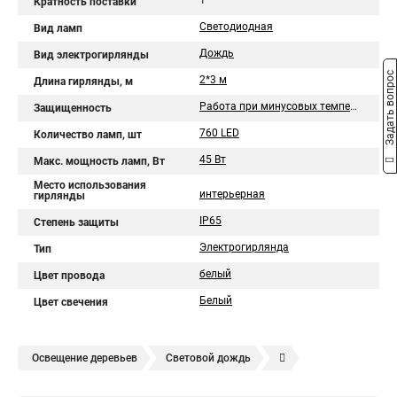
1
Кратность поставки
Светодиодная
Вид ламп
Дождь
Вид электрогирлянды
Задать вопрос
2*3 м
Длина гирлянды, м
Работа при минусовых температурах
Защищенность
760 LED
Количество ламп, шт
45 Вт
Макс. мощность ламп, Вт
Место использования
интерьерная
гирлянды
IP65
Степень защиты
Электрогирлянда
Тип
белый
Цвет провода
Белый
Цвет свечения
Освещение деревьев
Световой дождь
Световой занавес
Гирлянда дождь