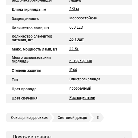
Вид электрогирлянды
2*3 м
Длина гирлянды, м
Морозостойкие
Защищенность
600 LED
Количество ламп, шт
Количество элементов
до 10шт
питания, шт.
55 Вт
Макс. мощность ламп, Вт
Место использования
интерьерная
гирлянды
IP44
Степень защиты
Электрогирлянда
Тип
прозрачный
Цвет провода
Разноцветный
Цвет свечения
Освещение деревьев
Световой дождь
Световой занавес
Гирлянда дождь
Похожие товары