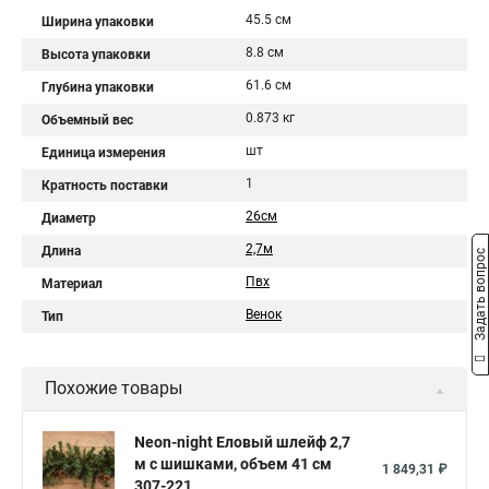
45.5 см
Ширина упаковки
8.8 см
Высота упаковки
61.6 см
Глубина упаковки
0.873 кг
Объемный вес
шт
Единица измерения
1
Кратность поставки
26см
Диаметр
2,7м
Длина
Задать вопрос
Пвх
Материал
Венок
Тип
Похожие товары
Neon-night Еловый шлейф 2,7
м с шишками, объем 41 см
1 849,31 ₽
307-221