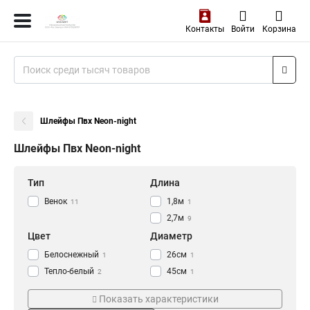
Контакты
Войти
Корзина
Шлейфы Пвх Neon-night
Шлейфы Пвх Neon-night
Тип
Длина
Венок
1,8м
11
1
2,7м
9
Цвет
Диаметр
Белоснежный
26см
1
1
Тепло-белый
45см
2
1
Белый
41см
3
1
Показать характеристики
30см
3