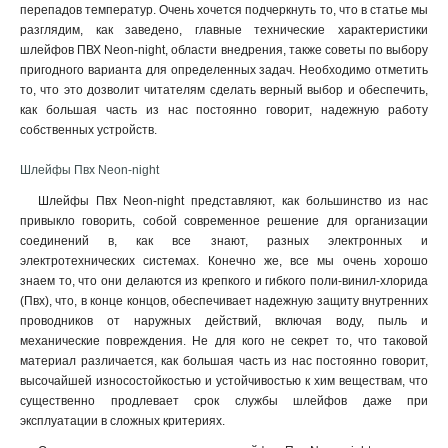
перепадов температур. Очень хочется подчеркнуть то, что в статье мы
разглядим, как заведено, главные технические характеристики
шлейфов ПВХ Neon-night, области внедрения, также советы по выбору
пригодного варианта для определенных задач. Необходимо отметить
то, что это дозволит читателям сделать верный выбор и обеспечить,
как большая часть из нас постоянно говорит, надежную работу
собственных устройств.
Шлейфы Пвх Neon-night
Шлейфы Пвх Neon-night представляют, как большинство из нас
привыкло говорить, собой современное решение для организации
соединений в, как все знают, разных электронных и
электротехнических системах. Конечно же, все мы очень хорошо
знаем то, что они делаются из крепкого и гибкого поли-винил-хлорида
(Пвх), что, в конце концов, обеспечивает надежную защиту внутренних
проводников от наружных действий, включая воду, пыль и
механические повреждения. Не для кого не секрет то, что таковой
материал различается, как большая часть из нас постоянно говорит,
высочайшей износостойкостью и устойчивостью к хим веществам, что
существенно продлевает срок службы шлейфов даже при
эксплуатации в сложных критериях.