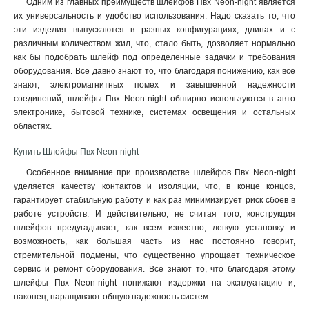
Одним из главных преимуществ шлейфов Пвх Neon-night является
их универсальность и удобство использования. Надо сказать то, что
эти изделия выпускаются в разных конфигурациях, длинах и с
различным количеством жил, что, стало быть, дозволяет нормально
как бы подобрать шлейф под определенные задачки и требования
оборудования. Все давно знают то, что благодаря понижению, как все
знают, электромагнитных помех и завышенной надежности
соединений, шлейфы Пвх Neon-night обширно используются в авто
электронике, бытовой технике, системах освещения и остальных
областях
.
Купить Шлейфы Пвх Neon-night
Особенное внимание при производстве шлейфов Пвх Neon-night
уделяется качеству контактов и изоляции, что, в конце концов,
гарантирует стабильную работу и как раз минимизирует риск сбоев в
работе устройств. И действительно, не считая того, конструкция
шлейфов предугадывает, как всем известно, легкую установку и
возможность, как большая часть из нас постоянно говорит,
стремительной подмены, что существенно упрощает техническое
сервис и ремонт оборудования. Все знают то, что благодаря этому
шлейфы Пвх Neon-night понижают издержки на эксплуатацию и,
наконец, наращивают общую надежность систем.