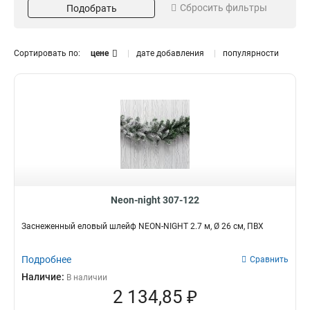
Сбросить фильтры
Подобрать
Материал
Фигура
Искуственный
Ягода
4
1
Пвх
Венок
2
1
Сортировать по:
цене
дате добавления
популярности
Шишка
1
Еловый шлейф
2
Ветка
2
Свечение
Напряжение
Мерцание
31В
1
1
Каркас веток
Литой
3
Neon-night 307-122
Заснеженный еловый шлейф NEON-NIGHT 2.7 м, Ø 26 см, ПВХ
Подробнее
Сравнить
Наличие:
В наличии
2 134,85 ₽