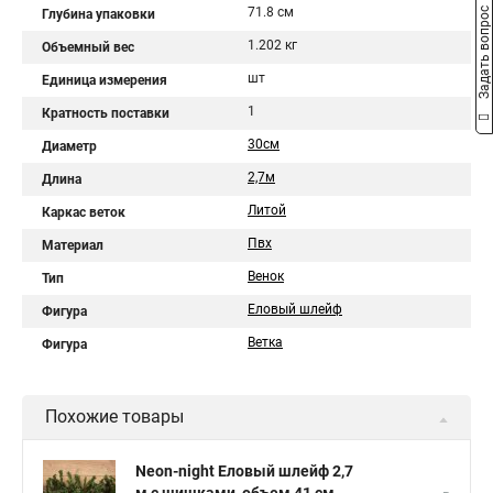
71.8 см
Задать вопрос
Глубина упаковки
1.202 кг
Объемный вес
шт
Единица измерения
1
Кратность поставки
30см
Диаметр
2,7м
Длина
Литой
Каркас веток
Пвх
Материал
Венок
Тип
Еловый шлейф
Фигура
Ветка
Фигура
Похожие товары
Neon-night Еловый шлейф 2,7