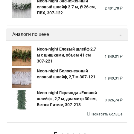
Neon-night Заснеженный
еловый шлейф 2.7 м, Ø 26 см,
2 401,70 ₽
ПВХ, 307-122
Аналоги по цене
Neon-night Еловый шлейф 2,7
м с шишками, объем 41 см
1 849,31 ₽
307-221
Neon-night Белоснежный
еловый шлейф, 2,7 м 307-121
1 849,31 ₽
Neon-night Гирлянда «Еловый
шлейф», 2,7 м, диаметр 30 см,
3 026,74 ₽
Ветки Литые, 307-213
Показать больше