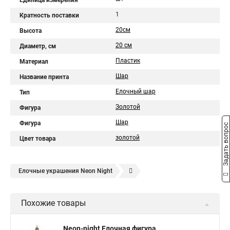
Единица измерения
1
Кратность поставки
20см
Высота
20 см
Диаметр, см
Пластик
Материал
Шар
Название принта
Ёлочный шар
Тип
Золотой
Фигура
Шар
Фигура
Задать вопрос
золотой
Цвет товара
Елочные украшения Neon Night
Новогодние шары Neon Night
Похожие товары
Neon-night Елочная фигура