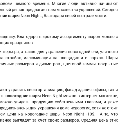
овсем немного времени. Многие люди активно начинают
еменный рынок предлагает нам множество украшений. Сегодня
дние шары
Neon Night., благодаря своей неотразимости.
разднику. Благодаря широкому ассортименту шаров можно с
тоящих праздников
нтерьера, а также для украшения новогодней ели, уличного
 на столбах, иллюминации на площадях и в парках. Шары
зличных размеров и диаметров., цветовой гаммы, покрытые
ают украсить свою организацию, фасад здания, офисы, так и
ить
новогодние шары
Neon Night можно в интернет-магазине,
е можно увидеть продукцию собственными глазами, и даже
 предназначены для украшения дома недорогие, хотя не стоит
нем цена на новогодние шары Neon Night -10$. А те, что
ивнее выглядят за счет своих размеров. Средняя цена этих