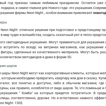
вый год признан самым любимым праздником. Остается уже с
ь подарки, и самое главное для Нового года- это украшения.Совр
крашения фирмы Neon Night., особое внимание привлекают
нового
шары
Neon Night- отличное решение при подготовке к предстоящему п
 в мир чудес и волшебства, создать сказочный уют и тепло предс
 это светодиодные украшения. Могут применяться для украшения и
о встретить по всюду: на витринах магазинов, как украшение
 фигуры, сделанные из качественного материала. Могут быть ра
 количеством светодиодов и даже в форме 3D
.
дних шаров
е шары Neon Night могут как корпоративные клиенты, которые жел
 которым необходимо превратить квартиру или дом в сказку. Куп
талог, все понятно и доступно, либо в обычном магазине, гд
 Цены, как правило, колеблятся от вида шаров. Те, что поменьше и
 украшения " бомба" на которые придется потратиться. В сред
лицы, соответственно, дороже. Но и естественно намного эффект
n Night- 150$.