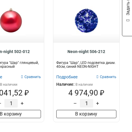
Задать вопрос
n-night 502-012
Neon-night 506-212
гура "Шар" глянцевый,
Фигура "Шар", LED подсветка диам.
т красный
40см, синий NEON-NIGHT
е
Подробнее
Сравнить
Сравнить
Наличие:
В наличии
В наличии
 041,52 ₽
4 974,90 ₽
–
+
–
+
В корзину
В корзину