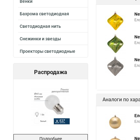
Венки
Бахрома светодиодная
Ne
Ело
Светодиодная нить
Ne
Снежинки и звезды
Ел
Проекторы светодиодные
Ne
Ел
Распродажа
Аналоги по хар
Ел
Ел
Ne
Подробнее