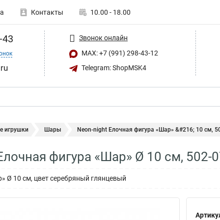
а
Контакты
10.00 - 18.00
-43
Звонок онлайн
MAX: +7 (991) 298-43-12
онок
ru
Telegram: ShopMSK4
е игрушки
Шары
Neon-night Елочная фигура «Шар» &#216; 10 см, 502
 Елочная фигура «Шар» Ø 10 см, 502-
» Ø 10 см, цвет серебряный глянцевый
Артику