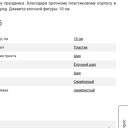
у праздника. Благодаря прочному пластиковому корпусу и
ряд. Диаметр елочной фигуры: 10 см
5
р, см
10 см
ал
Пластик
ие принта
Шар
Ёлочный шар
Шар
Серебряный
овара
серебристый