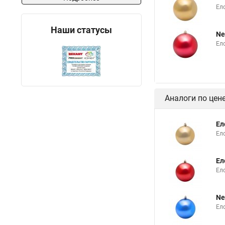
Ел
Наши статусы
Ne
Ел
Аналоги по цен
Ел
Ел
Ел
Ел
Ne
Ел