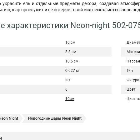
 украсить ель и отдельные предметы декора, создавая атмосфер
тию, шар прослужит и не потеряет свой вид несколько сезонов под
е характеристики Neon-night 502-07
10 см
Диамет
8.8 см
Матери
10.5 см
Назван
0.027 кг
Тип
шт
Фигура
6
Цвет
10см
Цвет т
eon Night
Новогодние шары Neon Night
ы