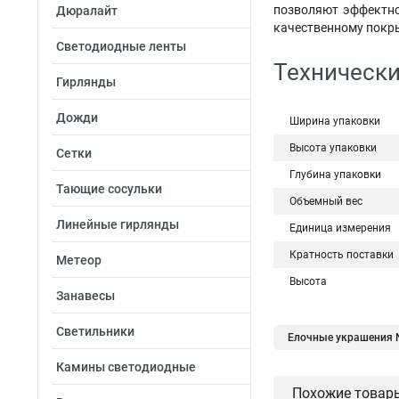
позволяют эффектно
Дюралайт
качественному покры
Светодиодные ленты
Технически
Гирлянды
Дожди
Ширина упаковки
Высота упаковки
Сетки
Глубина упаковки
Тающие сосульки
Объемный вес
Линейные гирлянды
Единица измерения
Кратность поставки
Метеор
Высота
Занавесы
Светильники
Елочные украшения N
Камины светодиодные
Похожие товар