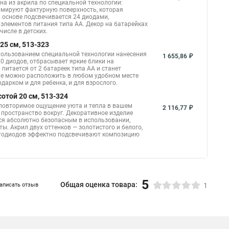
а из акрила по специальной технологии:
рмируют фактурную поверхность, которая
 основе подсвечивается 24 диодами,
элементов питания типа АА. Декор на батарейках
исле в детских.
25 см, 513-323
пользованием специальной технологии нанесения
1 655,86 ₽
0 диодов, отбрасывает яркие блики на
итается от 2 батареек типа АА и станет
ие можно расположить в любом удобном месте
дарком и для ребенка, и для взрослого.
той 20 см, 513-324
еповторимое ощущение уюта и тепла в вашем
2 116,77 ₽
пространство вокруг. Декоративное изделие
ется абсолютно безопасным в использовании,
. Акрил двух оттенков — золотистого и белого,
етодиодов эффектно подсвечивают композицию
5
Общая оценка товара:
аписать отзыв
1