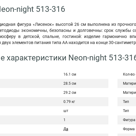
eon-night 513-316
диодная фигура «Лисенок» высотой 26 см выполнена из прочного
етодиоды экономичны, безопасны и долговечны: срок службы с
осферу в детской, спальне, гостиной: изделие гармонично вп
 двух элементов питания типа АА находится на конце 30-сантимет
е характеристики Neon-night 513-31
16.1 см
Кол-во
28.5 см
Матери
29.2 см
Матери
0.79 кг
Тип
шт
Тип
1
Фигура
Да
Форма