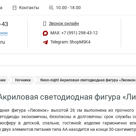
а
Контакты
10.00 - 18.00
-43
Звонок онлайн
MAX: +7 (991) 298-43-12
онок
ru
Telegram: ShopMSK4
ние
Ночники
Neon-night Акриловая светодиодная фигура «Лисенок»
 Акриловая светодиодная фигура «Ли
дная фигура «Лисенок» высотой 26 см выполнена из прочного 
етодиоды экономичны, безопасны и долговечны: срок службы с
осферу в детской, спальне, гостиной: изделие гармонично вп
 двух элементов питания типа АА находится на конце 30-сантимет