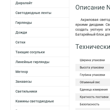
Дюралайт
Описание N
Светодиодные ленты
Акриловая свето
Гирлянды
яркими диодами. Св
создать уютную атм
Дожди
Батарейный блок для
Сетки
Технически
Тающие сосульки
Ширина упаковки
Линейные гирлянды
Высота упаковки
Метеор
Глубина упаковки
Занавесы
Объемный вес
Единица измерения
Светильники
Кратность поставки
Камины светодиодные
Безопасность