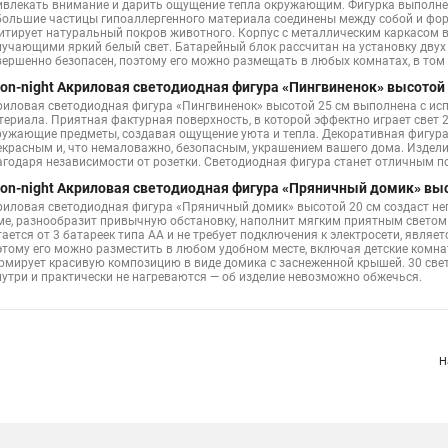
ивлекать внимание и дарить ощущение тепла окружающим. Фигурка выполнен
большие частицы гипоаллергенного материала соединены между собой и фо
итирует натуральный покров животного. Корпус с металлическим каркасом в
лучающими яркий белый свет. Батарейный блок рассчитан на установку двух 
вершенно безопасен, поэтому его можно размещать в любых комнатах, в том ч
on-night Акриловая светодиодная фигура «Пингвиненок» высотой 
риловая светодиодная фигура «Пингвиненок» высотой 25 см выполнена с ис
териала. Приятная фактурная поверхность, в которой эффектно играет свет 2
ружающие предметы, создавая ощущение уюта и тепла. Декоративная фигура п
екрасным и, что немаловажно, безопасным, украшением вашего дома. Издел
агодаря независимости от розетки. Светодиодная фигура станет отличным по
on-night Акриловая светодиодная фигура «Пряничный домик» высо
риловая светодиодная фигура «Пряничный домик» высотой 20 см создаст н
ме, разнообразит привычную обстановку, наполнит мягким приятным светом 
тается от 3 батареек типа АА и не требует подключения к электросети, явля
этому его можно разместить в любом удобном месте, включая детские комнаты
рмирует красивую композицию в виде домика с заснеженной крышей. 30 св
нутри и практически не нагреваются — об изделие невозможно обжечься.
Н