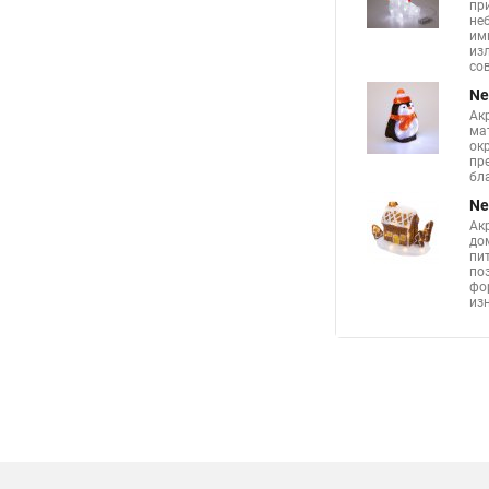
пр
не
им
из
со
Ne
Ак
ма
ок
пр
бл
Ne
Ак
до
пи
по
фо
из