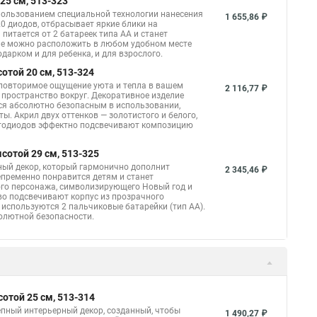
25 см, 513-323
пользованием специальной технологии нанесения
1 655,86 ₽
0 диодов, отбрасывает яркие блики на
итается от 2 батареек типа АА и станет
ие можно расположить в любом удобном месте
дарком и для ребенка, и для взрослого.
той 20 см, 513-324
еповторимое ощущение уюта и тепла в вашем
2 116,77 ₽
пространство вокруг. Декоративное изделие
ется абсолютно безопасным в использовании,
. Акрил двух оттенков — золотистого и белого,
етодиодов эффектно подсвечивают композицию
сотой 29 см, 513-325
ный декор, который гармонично дополнит
2 345,46 ₽
непременно понравится детям и станет
ого персонажа, символизирующего Новый год и
иво подсвечивают корпус из прозрачного
 используются 2 пальчиковые батарейки (тип АА).
олютной безопасности.
отой 25 см, 513-314
пный интерьерный декор, созданный, чтобы
1 490,27 ₽