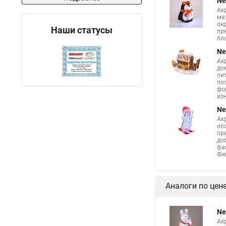
Ne
Ак
ма
ок
Наши статусы
пр
бл
Ne
Ак
до
пи
по
фо
из
Ne
Ак
об
пр
до
фа
Фи
Аналоги по цен
Ne
Ак