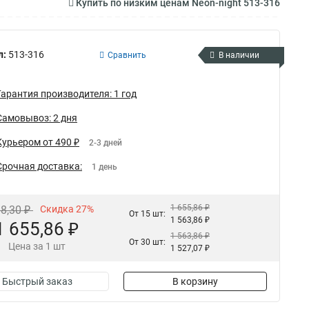
Купить по низким ценам Neon-night 513-316
л:
513-316
Сравнить
В наличии
Гарантия производителя: 1 год
Самовывоз: 2 дня
Курьером от 490 ₽
2-3 дней
Срочная доставка:
1 день
1 655,86 ₽
68,30 ₽
Скидка 27%
От 15 шт:
1 563,86 ₽
1 655,86 ₽
1 563,86 ₽
От 30 шт:
Цена за 1 шт
1 527,07 ₽
Быстрый заказ
В корзину