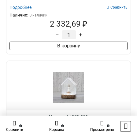
Подробнее
Сравнить
Наличие:
В наличии
2 332,69 ₽
–
+
В корзину
Neon-night 501-181
0
0
0
Декоративный светильник «Маяк» с конфетти и мелодией, USB
Сравнить
Корзина
Просмотрено
NEON-NIGHT