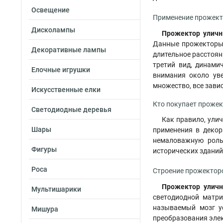
Освещение
Применение прожект
Дисколампы
Прожектор уличн
Данные прожекторы 
Декоративные лампы
длительное расстоян
третий вид, динами
Елочные игрушки
внимания около уве
множество, все зави
Искусственные елки
Кто покупает прожек
Светодиодные деревья
Как правило, ули
Шары
применения в декор
немаловажную роль
Фигуры
исторических зданий
Роса
Строение прожекторо
Прожектор уличн
Мультишарики
светодиодной матр
называемый мозг у
Мишура
преобразования элек