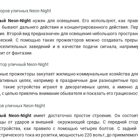
оров уличных Neon-Night
ый Neon-Night
нужен для освещения. Его используют, как пра
бывают дальнего действия и концентрированного действия. Перв
ие. Второй вид предназначен для освещения небольшого простран
ческий. С помощью таких прожекторов можно создавать прерыв
селительных заведений и в качестве подачи сигнала, наприм
сит от фантазии.
тор уличный Neon-Night
чные прожекторы закупает жилищно-коммунальные хозяйства для
ативных целях, например в праздничные дни разноцветные пр
 такие устройства играют в декоративных целях, а именно д
, с целью привлечь внимание обывателя и показать его грациознос
в уличных Neon-Night
ый Neon-Night
имеет достаточно простое строение. Он состои
ицы от ударов и внешней окружающей среды. С передней стор
стройства, как правило с помощью четырех болтов. С задней
трического тока из розетки, мощностью 220 вольт, до приемлемог