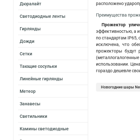
расположено ударопр
Дюралайт
Преимущества проже
Светодиодные ленты
Прожектор улич
Гирлянды
эффективностью, а и
по стандартам IP65,
Дожди
исключена, что обе
прожекторы будут 
Сетки
(металлогалогенные
использовании. Цена
Тающие сосульки
гораздо дешевле сво
Линейные гирлянды
Новогодние шары Neo
Метеор
Занавесы
Светильники
Камины светодиодные