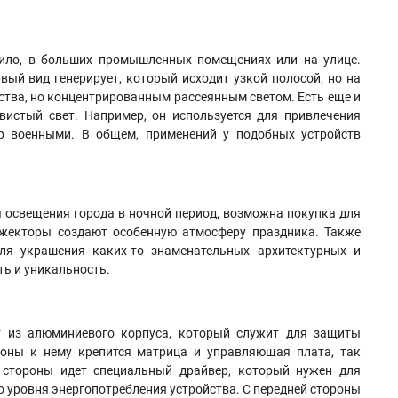
вило, в больших промышленных помещениях или на улице.
ый вид генерирует, который исходит узкой полосой, но на
ства, но концентрированным рассеянным светом. Есть еще и
истый свет. Например, он используется для привлечения
ер военными. В общем, применений у подобных устройств
 освещения города в ночной период, возможна покупка для
ожекторы создают особенную атмосферу праздника. Также
ля украшения каких-то знаменательных архитектурных и
ть и уникальность.
т из алюминиевого корпуса, который служит для защиты
оны к нему крепится матрица и управляющая плата, так
 стороны идет специальный драйвер, который нужен для
о уровня энергопотребления устройства. С передней стороны