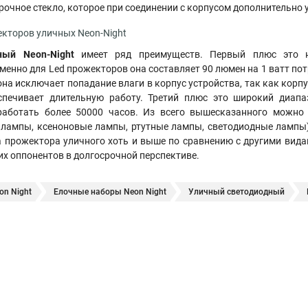
очное стекло, которое при соединении с корпусом дополнительно
кторов уличных Neon-Night
ный Neon-Night
имеет ряд преимуществ. Первый плюс это ни
менно для Led прожекторов она составляет 90 люмен на 1 ватт по
 она исключает попадание влаги в корпус устройства, так как кор
спечивает длительную работу. Третий плюс это широкий диапа
работать более 50000 часов. Из всего вышесказанного можно 
 лампы, ксеноновые лампы, ртутные лампы, светодиодные лампы
 прожектора уличного хоть и выше по сравнению с другими вида
их оппонентов в долгосрочной перспективе.
n Night
Елочные наборы Neon Night
Уличный светодиодный