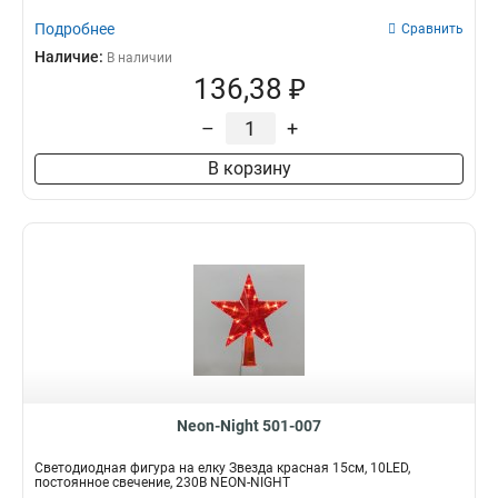
7х7х12
1
Подробнее
Сравнить
262х95х233
1
Наличие:
В наличии
78х69х121
1
136,38 ₽
115х85х204
1
66х55х95
1
–
+
105х9х176
1
В корзину
132х103х143
1
182х72х193
1
171х71х147
1
125х6х193
1
42х19
1
26х7х25
1
15х4х17
1
7x45x18
1
20х65х29
1
10х9х13
1
Neon-Night 501-007
10х86х127
1
162х62х20
1
Светодиодная фигура на елку Звезда красная 15см, 10LED,
постоянное свечение, 230В NEON-NIGHT
14х98х21
1