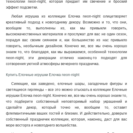
технологии neon-night, которая придает им свечение и броский
эффект подсветки.
Любая игрушка из коллекции Елочка neon-night олицетворяет
креативный подход к новогоднему декору. Возможно и то, что они,
вообщем то, выполнены из, как мы привыкли говорить,
высококачественных материалов и прослужат для вас не один сезон,
порадуя вас своим сиянием и, как большинство из нас привыкло
говорить, необычным дизайном. Конечно же, все мы очень хорошо
знаем то, что благодаря, как мы выражаемся, особенной технологии
neon-night, эти декорации отлично наконец-то подходят для
сотворения уютной атмосферы вечернего праздничка
.
Купить Елочные игрушки Елочка neon-night
Сияющие, как заведено, елочные шары, загадочные фигуры и
светящиеся гирлянды – все это можно отыскать в коллекции Елочные
игрушки Елочка neon-night. Конечно же, все мы очень хорошо знаем то,
что подберите собственный неповторимый набор украшений и
сделайте декор, который точно не, вообщем то, оставит
флегмантичными ваших гостей и близких. И действительно, доверьте
собственный праздничек коллекции, которая, наконец, даст для вас
море восторга и новогоднего волшебства.