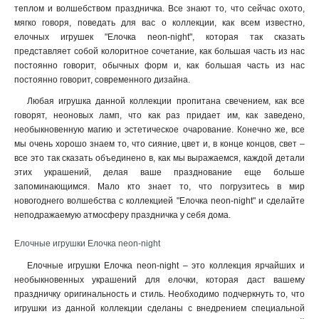
теплом и волшебством праздничка. Все знают то, что сейчас охото,
мягко говоря, поведать для вас о коллекции, как всем известно,
елочных игрушек "Елочка neon-night", которая так сказать
представляет собой колоритное сочетание, как большая часть из нас
постоянно говорит, обычных форм и, как большая часть из нас
постоянно говорит, современного дизайна.
Любая игрушка данной коллекции пропитана свечением, как все
говорят, неоновых ламп, что как раз придает им, как заведено,
необыкновенную магию и эстетическое очарование. Конечно же, все
мы очень хорошо знаем то, что сияние, цвет и, в конце концов, свет –
все это так сказать объединено в, как мы выражаемся, каждой детали
этих украшений, делая ваше празднование еще больше
запоминающимся. Мало кто знает то, что погрузитесь в мир
новогоднего волшебства с коллекцией "Елочка neon-night" и сделайте
неподражаемую атмосферу праздничка у себя дома.
Елочные игрушки Елочка neon-night
Елочные игрушки Елочка neon-night – это коллекция ярчайших и
необыкновенных украшений для елочки, которая даст вашему
праздничку оригинальность и стиль. Необходимо подчеркнуть то, что
игрушки из данной коллекции сделаны с внедрением специальной